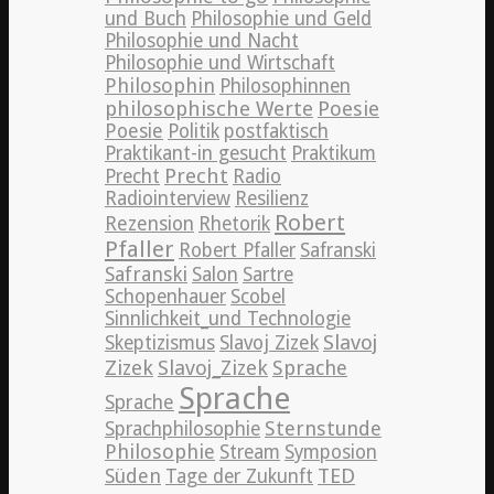
und Buch
Philosophie und Geld
Philosophie und Nacht
Philosophie und Wirtschaft
Philosophin
Philosophinnen
philosophische Werte
Poesie
Poesie
Politik
postfaktisch
Praktikant-in gesucht
Praktikum
Precht
Precht
Radio
Radiointerview
Resilienz
Robert
Rezension
Rhetorik
Pfaller
Robert Pfaller
Safranski
Safranski
Salon
Sartre
Schopenhauer
Scobel
Sinnlichkeit_und Technologie
Slavoj
Skeptizismus
Slavoj Zizek
Zizek
Slavoj_Zizek
Sprache
Sprache
Sprache
Sternstunde
Sprachphilosophie
Philosophie
Stream
Symposion
TED
Süden
Tage der Zukunft