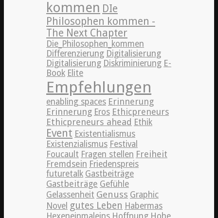
kommen
DIe
Philosophen kommen -
The Next Chapter
Die_Philosophen_kommen
Differenzierung
Digitalisierung
Digitalisierung
Diskriminierung
E-
Book
Elite
Empfehlungen
Erinnerung
enabling spaces
Erinnerung
Ethicpreneurs
Eros
Ethicpreneurs ahead
Ethik
Event
Existentialismus
Existenzialismus
Festival
Freiheit
Foucault
Fragen stellen
Fremdsein
Friedenspreis
futuretalk
Gastbeiträge
Gastbeiträge
Gefühle
Genuss
Gelassenheit
Graphic
gutes Leben
Novel
Habermas
Hexeneinmaleins
Hoffnung
Hohe