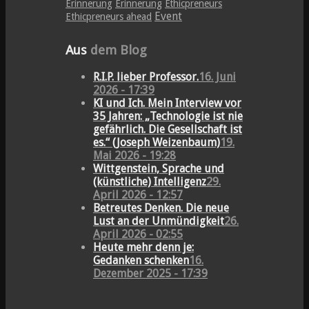
Erinnerung
Erinnerung
Ethicpreneurs
Event
Ethicpreneurs ahead
Aus
dem Blog
R.I.P. lieber Professor.
16. Juni
2026 - 17:39
KI und Ich. Mein Interview vor
35 Jahren: „Technologie ist nie
gefährlich. Die Gesellschaft ist
es.“ (Joseph Weizenbaum)
19.
Mai 2026 - 19:28
Wittgenstein, Sprache und
(künstliche) Intelligenz
29.
April 2026 - 12:57
Betreutes Denken. Die neue
Lust an der Unmündigkeit
26.
April 2026 - 02:55
Heute mehr denn je:
Gedanken schenken
16.
Dezember 2025 - 17:39