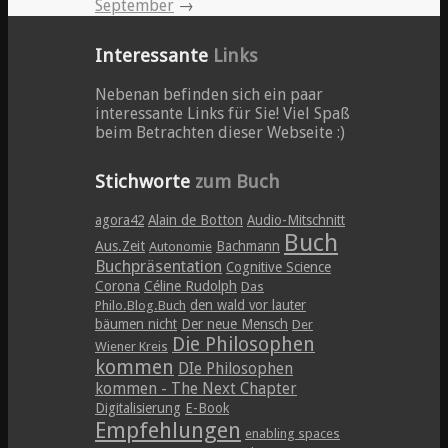
September
→
Interessante
Links
Nebenan befinden sich ein paar
interessante Links für Sie! Viel Spaß
beim Betrachten dieser Webseite :)
Stichworte
zum Buch
agora42
Alain de Botton
Audio-Mitschnitt
Buch
Aus.Zeit
Bachmann
Autonomie
Buchpräsentation
Cognitive Science
Corona
Céline Rudolph
Das
den wald vor lauter
Philo.Blog.Buch
bäumen nicht
Der neue Mensch
Der
Die Philosophen
Wiener Kreis
kommen
DIe Philosophen
kommen - The Next Chapter
Digitalisierung
E-Book
Empfehlungen
enabling spaces