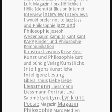
Luft Magazin
Horx
Höflichkeit
Hölle
Identität
Illusion
Internet
Interview
Interviews
Interview
Jazz
I would prefer not to
Jazz
Jazz und
und Philosophie
Philosophie
Joseph
Weizenbaum
Kampits
Kant
Kant
KAPP
Kinder und Philosophie
Kommunikation
Konstruktivismus
Krise
Krise
Kunst und Philosophie
kurz
Künstliche
und bündig Verlag
Intelligenz
Künstliche
Lesung
Intelligenz
Liebe
Liberalismus
Liebe
Liessmann
Liessmann
Liessmann-Portrait
Lou
Lyrik und
Lyrik
Salomé
Lyrik
Poesie
Magazin
Magazin
Philosophie
Medien
Marx