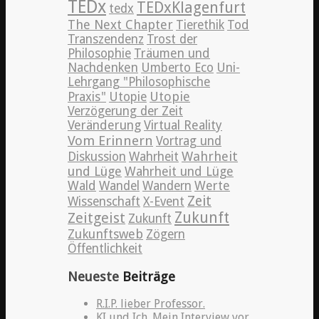
TEDx
TEDxKlagenfurt
tedx
The Next Chapter
Tierethik
Tod
Transzendenz
Trost der
Philosophie
Träumen und
Nachdenken
Umberto Eco
Uni-
Lehrgang "Philosophische
Utopie
Praxis"
Utopie
Verzögerung der Zeit
Veränderung
Virtual Reality
Vom Erinnern
Vortrag und
Wahrheit
Diskussion
Wahrheit
und Lüge
Wahrheit und Lüge
Wald
Wandel
Wandern
Werte
Zeit
Wissenschaft
X-Event
Zeitgeist
Zukunft
Zukunft
Zukunftsweb
Zögern
Öffentlichkeit
Neueste
Beiträge
R.I.P. lieber Professor.
KI und Ich. Mein Interview vor