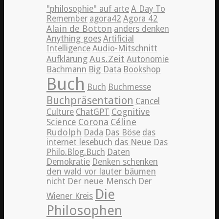
"philosophie" auf arte
A Day To
Remember
agora42
Agora 42
Alain de Botton
anders denken
Anything goes
Artificial
Intelligence
Audio-Mitschnitt
Aus.Zeit
Aufklärung
Autonomie
Bachmann
Big Data
Bookshop
Buch
Buch
Buchmesse
Buchpräsentation
Cancel
Cognitive
Culture
ChatGPT
Science
Corona
Céline
Rudolph
Dada
Das Böse
das
internet lesebuch
das Neue
Das
Philo.Blog.Buch
Daten
Demokratie
Denken schenken
den wald vor lauter bäumen
nicht
Der neue Mensch
Der
Die
Wiener Kreis
Philosophen