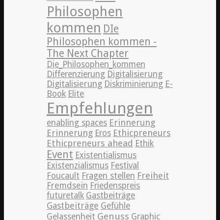
Philosophen
kommen
DIe
Philosophen kommen -
The Next Chapter
Die_Philosophen_kommen
Differenzierung
Digitalisierung
Digitalisierung
Diskriminierung
E-
Book
Elite
Empfehlungen
Erinnerung
enabling spaces
Erinnerung
Ethicpreneurs
Eros
Ethicpreneurs ahead
Ethik
Event
Existentialismus
Existenzialismus
Festival
Freiheit
Foucault
Fragen stellen
Fremdsein
Friedenspreis
futuretalk
Gastbeiträge
Gastbeiträge
Gefühle
Genuss
Gelassenheit
Graphic