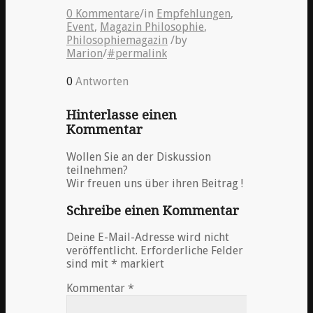
0 Kommentare
/
in
Empfehlungen
,
Event
,
Magazin Philosophie
,
Philosophiemagazin
/
by
Marion
/
#permalink
0
Antworten
Hinterlasse einen
Kommentar
Wollen Sie an der Diskussion
teilnehmen?
Wir freuen uns über ihren Beitrag !
Schreibe einen Kommentar
Deine E-Mail-Adresse wird nicht
veröffentlicht.
Erforderliche Felder
sind mit
*
markiert
Kommentar
*