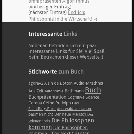
omnipräsenten Algorithmus
(vorheriger Eintrag)
(nächster Eintrag)
Endlich:
Philosophie in die Wirtschaft!
→
Interessante
Links
Nebenan befinden sich ein paar
interessante Links für Sie! Viel Spaß
beim Betrachten dieser Webseite :)
Stichworte
zum Buch
agora42
Alain de Botton
Audio-Mitschnitt
Buch
Aus.Zeit
Bachmann
Autonomie
Buchpräsentation
Cognitive Science
Corona
Céline Rudolph
Das
den wald vor lauter
Philo.Blog.Buch
bäumen nicht
Der neue Mensch
Der
Die Philosophen
Wiener Kreis
kommen
DIe Philosophen
kommen - The Next Chapter