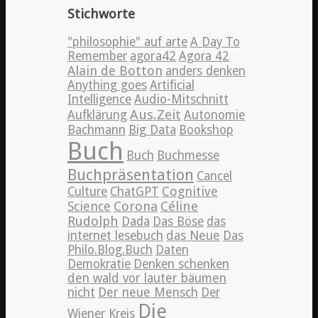
Stichworte
"philosophie" auf arte
A Day To
Remember
agora42
Agora 42
Alain de Botton
anders denken
Anything goes
Artificial
Intelligence
Audio-Mitschnitt
Aus.Zeit
Aufklärung
Autonomie
Bachmann
Big Data
Bookshop
Buch
Buch
Buchmesse
Buchpräsentation
Cancel
Cognitive
Culture
ChatGPT
Science
Corona
Céline
Rudolph
Dada
Das Böse
das
internet lesebuch
das Neue
Das
Philo.Blog.Buch
Daten
Demokratie
Denken schenken
den wald vor lauter bäumen
nicht
Der neue Mensch
Der
Die
Wiener Kreis