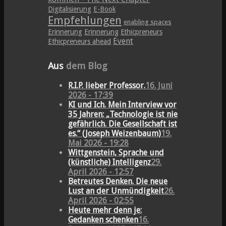
Digitalisierung
E-Book
Empfehlungen
enabling spaces
Erinnerung
Erinnerung
Ethicpreneurs
Event
Ethicpreneurs ahead
Aus
dem Blog
R.I.P. lieber Professor.
16. Juni
2026 - 17:39
KI und Ich. Mein Interview vor
35 Jahren: „Technologie ist nie
gefährlich. Die Gesellschaft ist
es.“ (Joseph Weizenbaum)
19.
Mai 2026 - 19:28
Wittgenstein, Sprache und
(künstliche) Intelligenz
29.
April 2026 - 12:57
Betreutes Denken. Die neue
Lust an der Unmündigkeit
26.
April 2026 - 02:55
Heute mehr denn je:
Gedanken schenken
16.