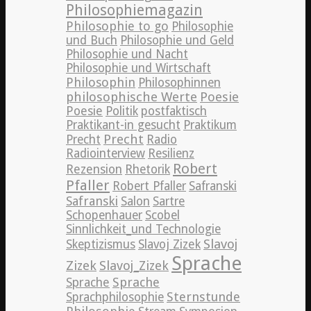
Philosophiemagazin
Philosophie to go
Philosophie
und Buch
Philosophie und Geld
Philosophie und Nacht
Philosophie und Wirtschaft
Philosophin
Philosophinnen
philosophische Werte
Poesie
Poesie
Politik
postfaktisch
Praktikant-in gesucht
Praktikum
Precht
Precht
Radio
Radiointerview
Resilienz
Robert
Rezension
Rhetorik
Pfaller
Robert Pfaller
Safranski
Safranski
Salon
Sartre
Schopenhauer
Scobel
Sinnlichkeit_und Technologie
Slavoj
Skeptizismus
Slavoj Zizek
Sprache
Zizek
Slavoj_Zizek
Sprache
Sprache
Sternstunde
Sprachphilosophie