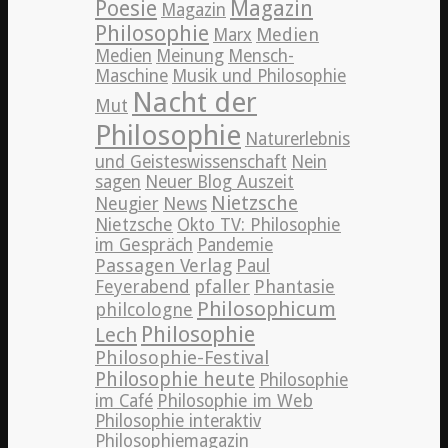
Poesie
Magazin
Magazin
Philosophie
Medien
Marx
Medien
Meinung
Mensch-
Maschine
Musik und Philosophie
Nacht der
Mut
Philosophie
Naturerlebnis
und Geisteswissenschaft
Nein
sagen
Neuer Blog Auszeit
Nietzsche
News
Neugier
Nietzsche
Okto TV: Philosophie
im Gespräch
Pandemie
Passagen Verlag
Paul
pfaller
Phantasie
Feyerabend
Philosophicum
philcologne
Philosophie
Lech
Philosophie-Festival
Philosophie heute
Philosophie
im Café
Philosophie im Web
Philosophie interaktiv
Philosophiemagazin