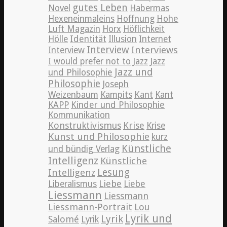
gutes Leben
Novel
Habermas
Hexeneinmaleins
Hoffnung
Hohe
Luft Magazin
Horx
Höflichkeit
Hölle
Identität
Illusion
Internet
Interview
Interviews
Interview
Jazz
I would prefer not to
Jazz
Jazz und
und Philosophie
Philosophie
Joseph
Weizenbaum
Kampits
Kant
Kant
KAPP
Kinder und Philosophie
Kommunikation
Konstruktivismus
Krise
Krise
Kunst und Philosophie
kurz
Künstliche
und bündig Verlag
Intelligenz
Künstliche
Lesung
Intelligenz
Liebe
Liberalismus
Liebe
Liessmann
Liessmann
Liessmann-Portrait
Lou
Lyrik und
Lyrik
Salomé
Lyrik