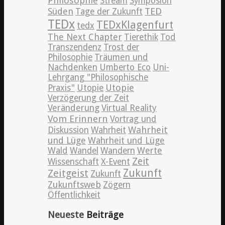
Philosophie
Stream
Symposion
TED
Süden
Tage der Zukunft
TEDx
TEDxKlagenfurt
tedx
The Next Chapter
Tierethik
Tod
Transzendenz
Trost der
Philosophie
Träumen und
Nachdenken
Umberto Eco
Uni-
Lehrgang "Philosophische
Utopie
Praxis"
Utopie
Verzögerung der Zeit
Veränderung
Virtual Reality
Vom Erinnern
Vortrag und
Wahrheit
Diskussion
Wahrheit
und Lüge
Wahrheit und Lüge
Wald
Wandel
Wandern
Werte
Zeit
Wissenschaft
X-Event
Zeitgeist
Zukunft
Zukunft
Zukunftsweb
Zögern
Öffentlichkeit
Neueste
Beiträge