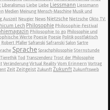
Liessmann
g
Liebe
Liessmann
Liberalismus
Liebe
en
Medien
Meinung
Mensch-Maschine
Musik und
Nietzsche
News
g Auszeit
Neugier
Nietzsche
Okto TV:
Philosophie
hicum Lech
Philosophie-Festival
phiemagazin
Philosophie to go
Philosophie und
ophische Werte
Poesie
Poesie
Politik
postfaktisch
r
Safranski
Robert Pfaller
Safranski
Salon
Sartre
Sprache
Sternstunde
prache
Sprachphilosophie
Tierethik
Tod
Transzendenz
Trost der Philosophie
Vom Erinnern
it
Veränderung
Virtual Reality
Vortrag
Zeitgeist
Zukunft
Zeit
Zukunftsweb
ent
Zukunft