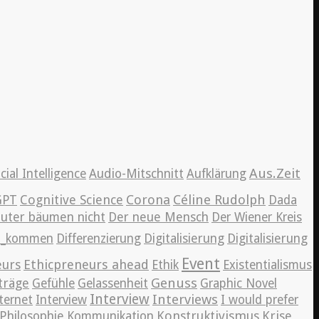
Aus.Zeit
icial Intelligence
Audio-Mitschnitt
Aufklärung
Cognitive Science
Corona
Céline Rudolph
GPT
Dada
auter bäumen nicht
Der neue Mensch
Der Wiener Kreis
en_kommen
Differenzierung
Digitalisierung
Digitalisierung
Event
eurs
Ethicpreneurs ahead
Ethik
Existentialismus
Genuss
träge
Gefühle
Gelassenheit
Graphic Novel
Interview
Interviews
ternet
Interview
I would prefer
Konstruktivismus
Krise
Philosophie
Kommunikation