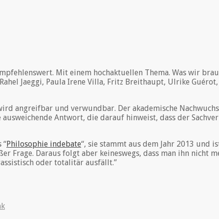
mpfehlenswert. Mit einem hochaktuellen Thema. Was wir brauc
hel Jaeggi, Paula Irene Villa, Fritz Breithaupt, Ulrike Guéro
, wird angreifbar und verwundbar. Der akademische Nachwuchs l
ne ausweichende Antwort, die darauf hinweist, dass der Sachve
 “
Philosophie indebate
“, sie stammt aus dem Jahr 2013 und is
außer Frage. Daraus folgt aber keineswegs, dass man ihn nicht 
ssistisch oder totalitär ausfällt.”
nk