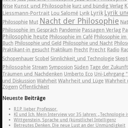
K
Kunst und Philosophie
Krise
kurz und bündig Verlag
Lyrik un
Lyrik
Liessmann-Portrait
Lou Salomé
Lyrik
Nacht der Philosophie
Philosophie
Mut
Nat
Passagen Verlag
Philosophie im Gespräch
Pandemie
Pa
Philosophie heute
Philosophie im Café
Philosophie i
Buch
Philosophie und Geld
Philosophie und Nacht
Philos
Precht
Praktikant-in gesucht
Praktikum
Precht
Radio
Rad
Schopenhauer
Scobel
Sinnlichkeit_und Technologie
Skept
Philosophie
Süden
Stream
Symposion
Tage der Zukunft
Träumen und Nachdenken
Umberto Eco
Uni-Lehrgang "
Wahrheit und Lüge
und Diskussion
Wahrheit
Wahrheit 
Zögern
Öffentlichkeit
Neueste
Beiträge
R.I.P. lieber Professor.
KI und Ich. Mein Interview vor 35 Jahren: „Technologie i
Wittgenstein, Sprache und (künstliche) Intelligenz
Betreutes Denken. Die neue Lust an der Unmündigkeit