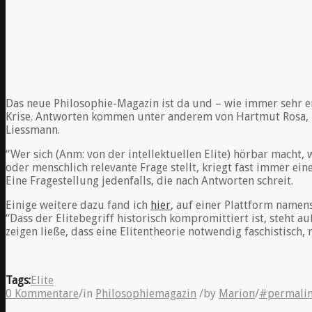
Das neue Philosophie-Magazin ist da und – wie immer sehr e
Krise. Antworten kommen unter anderem von Hartmut Rosa, Ra
Liessmann.
“Wer sich (Anm: von der intellektuellen Elite) hörbar macht
oder menschlich relevante Frage stellt, kriegt fast immer ei
Eine Fragestellung jedenfalls, die nach Antworten schreit.
Einige weitere dazu fand ich
hier
, auf einer Plattform namens
“Dass der Elitebegriff historisch kompromittiert ist, steht 
zeigen ließe, dass eine Elitentheorie notwendig faschistisch, ra
Tags:
Elite
0 Kommentare
/
in
Philosophiemagazin
/
by
Marion
/
#permali