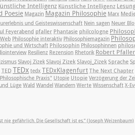
ünstliche Intelligenz
Lesun
Künstliche Intelligenz
d Poesie
Magazin Philosophie
Medi
Magazin
Marx
urerlebnis und Geisteswissenschaft
Nein sagen
Neuer Blo
Philosop
pfaller
Phantasie
philcologne
ul Feyerabend
Philoso
m Web
Philosophie interaktiv
Philosophiemagazin
Philosophin
philos
ophie und Wirtschaft
Philosophinnen
Robert Pfalle
iointerview
Resilienz
Rezension
Rhetorik
Slavoj Zizek
Slavoj_Zizek
Sprache
izismus
Slavoj Zizek
S
TEDx
TEDxKlagenfurt
TED
The Next Chapter
tedx
Utopie
Philosophische Praxis"
Utopie
Verzögerung der Ze
und Lüge
Wald
Wandel
Wandern
Werte
Wissenschaft
X-Ev
st nie gefährlich. Die Gesellschaft ist es.“ (Joseph Weizenbaum)