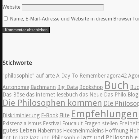
Website
Name, E-Mail-Adresse und Website in diesem Browser fü
Stichworte
"philosophie" auf arte
A Day To Remember
agora42
Ago
Buch
Autonomie
Bachmann
Big Data
Bookshop
Bu
Das Böse
das internet lesebuch
das Neue
Das Philo.Blo
Die Philosophen kommen
DIe Philos
Empfehlungen
Diskriminierung
E-Book
Elite
Freihei
Existenzialismus
Festival
Foucault
Fragen stellen
gutes Leben
Habermas
Hexeneinmaleins
Hoffnung
Hoh
Jazz und Philosophie
Jazz
not to
Jazz und Philosophie