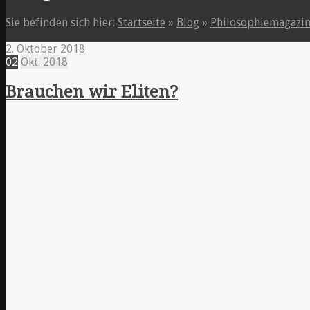
Sie befinden sich hier:
Startseite
»
Blog
»
Philosophiemagazi
2. Oktober 2018
02
Okt.
2018
Brauchen wir Eliten?