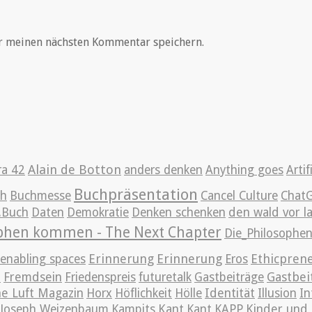
r meinen nächsten Kommentar speichern.
Alain de Botton
ra 42
anders denken
Anything goes
Artif
Buchpräsentation
ch
Buchmesse
Cancel Culture
Chat
g.Buch
Daten
Demokratie
Denken schenken
den wald vor l
ophen kommen - The Next Chapter
Die_Philosoph
Erinnerung
Erinnerung
Ethicpren
enabling spaces
Eros
t
Gastbei
Fremdsein
Friedenspreis
futuretalk
Gastbeiträge
e Luft Magazin
Horx
Höflichkeit
Hölle
Identität
Illusion
In
Joseph Weizenbaum
Kampits
Kant
Kant
KAPP
Kinder und 