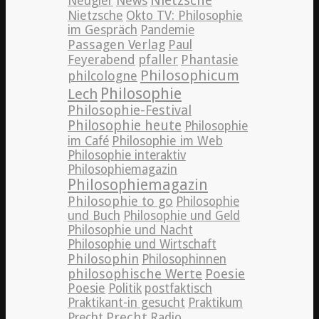
Nietzsche
News
Neugier
Nietzsche
Okto TV: Philosophie
im Gespräch
Pandemie
Passagen Verlag
Paul
pfaller
Phantasie
Feyerabend
Philosophicum
philcologne
Philosophie
Lech
Philosophie-Festival
Philosophie heute
Philosophie
im Café
Philosophie im Web
Philosophie interaktiv
Philosophiemagazin
Philosophiemagazin
Philosophie to go
Philosophie
und Buch
Philosophie und Geld
Philosophie und Nacht
Philosophie und Wirtschaft
Philosophin
Philosophinnen
philosophische Werte
Poesie
Poesie
Politik
postfaktisch
Praktikant-in gesucht
Praktikum
Precht
Precht
Radio