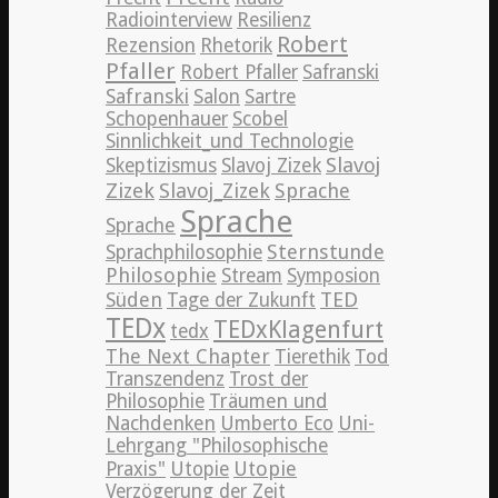
Radiointerview
Resilienz
Robert
Rezension
Rhetorik
Pfaller
Robert Pfaller
Safranski
Safranski
Salon
Sartre
Schopenhauer
Scobel
Sinnlichkeit_und Technologie
Slavoj
Skeptizismus
Slavoj Zizek
Zizek
Slavoj_Zizek
Sprache
Sprache
Sprache
Sternstunde
Sprachphilosophie
Philosophie
Stream
Symposion
TED
Süden
Tage der Zukunft
TEDx
TEDxKlagenfurt
tedx
The Next Chapter
Tierethik
Tod
Transzendenz
Trost der
Philosophie
Träumen und
Nachdenken
Umberto Eco
Uni-
Lehrgang "Philosophische
Utopie
Praxis"
Utopie
Verzögerung der Zeit