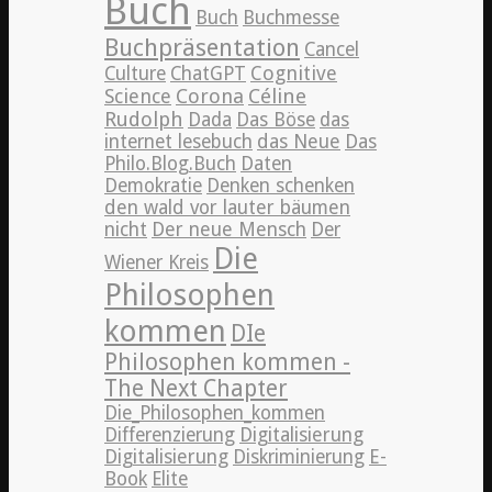
Buch
Buch
Buchmesse
Buchpräsentation
Cancel
Cognitive
Culture
ChatGPT
Science
Corona
Céline
Rudolph
Dada
Das Böse
das
internet lesebuch
das Neue
Das
Philo.Blog.Buch
Daten
Demokratie
Denken schenken
den wald vor lauter bäumen
nicht
Der neue Mensch
Der
Die
Wiener Kreis
Philosophen
kommen
DIe
Philosophen kommen -
The Next Chapter
Die_Philosophen_kommen
Differenzierung
Digitalisierung
Digitalisierung
Diskriminierung
E-
Book
Elite