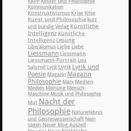
KAPP
Kinder und Philosophie
Kommunikation
Konstruktivismus
Krise
Krise
Kunst und Philosophie
kurz
Künstliche
und bündig Verlag
Intelligenz
Künstliche
Lesung
Intelligenz
Liebe
Liberalismus
Liebe
Liessmann
Liessmann
Liessmann-Portrait
Lou
Lyrik und
Lyrik
Salomé
Lyrik
Poesie
Magazin
Magazin
Philosophie
Medien
Marx
Medien
Meinung
Mensch-
Maschine
Musik und Philosophie
Nacht der
Mut
Philosophie
Naturerlebnis
und Geisteswissenschaft
Nein
sagen
Neuer Blog Auszeit