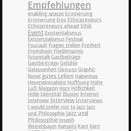
Empfehlungen
Erinnerung
enabling spaces
Erinnerung
Ethicpreneurs
Eros
Ethicpreneurs ahead
Ethik
Event
Existentialismus
Existenzialismus
Festival
Freiheit
Foucault
Fragen stellen
Fremdsein
Friedenspreis
futuretalk
Gastbeiträge
Gastbeiträge
Gefühle
Genuss
Gelassenheit
Graphic
gutes Leben
Novel
Habermas
Hexeneinmaleins
Hoffnung
Hohe
Luft Magazin
Horx
Höflichkeit
Hölle
Identität
Illusion
Internet
Interview
Interviews
Interview
Jazz
I would prefer not to
Jazz
Jazz und
und Philosophie
Philosophie
Joseph
Weizenbaum
Kampits
Kant
Kant