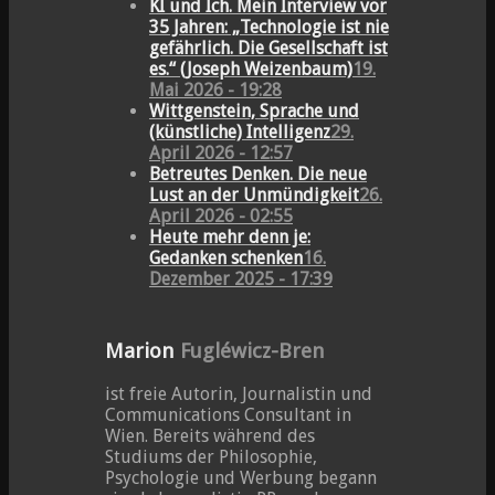
KI und Ich. Mein Interview vor
35 Jahren: „Technologie ist nie
gefährlich. Die Gesellschaft ist
es.“ (Joseph Weizenbaum)
19.
Mai 2026 - 19:28
Wittgenstein, Sprache und
(künstliche) Intelligenz
29.
April 2026 - 12:57
Betreutes Denken. Die neue
Lust an der Unmündigkeit
26.
April 2026 - 02:55
Heute mehr denn je:
Gedanken schenken
16.
Dezember 2025 - 17:39
Marion
Fugléwicz-Bren
ist freie Autorin, Journalistin und
Communications Consultant in
Wien. Bereits während des
Studiums der Philosophie,
Psychologie und Werbung begann