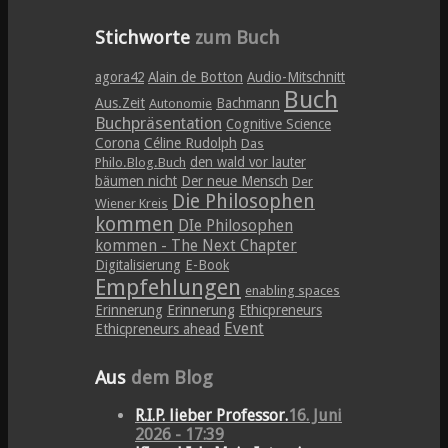
Stichworte
zum Buch
agora42
Alain de Botton
Audio-Mitschnitt
Buch
Aus.Zeit
Bachmann
Autonomie
Buchpräsentation
Cognitive Science
Corona
Céline Rudolph
Das
den wald vor lauter
Philo.Blog.Buch
bäumen nicht
Der neue Mensch
Der
Die Philosophen
Wiener Kreis
kommen
DIe Philosophen
kommen - The Next Chapter
Digitalisierung
E-Book
Empfehlungen
enabling spaces
Erinnerung
Erinnerung
Ethicpreneurs
Event
Ethicpreneurs ahead
Aus
dem Blog
R.I.P. lieber Professor.
16. Juni
2026 - 17:39