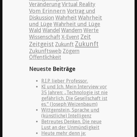
Veränderung
Virtual Reality
Vom Erinnern
Vortrag und
Wahrheit
Diskussion
Wahrheit
und Lüge
Wahrheit und Lüge
Wald
Wandel
Wandern
Werte
Zeit
Wissenschaft
X-Event
Zeitgeist
Zukunft
Zukunft
Zukunftsweb
Zögern
Öffentlichkeit
Neueste
Beiträge
R.I.P. lieber Professor.
KI und Ich. Mein Interview vor
35 Jahren: „Technologie ist nie
gefährlich. Die Gesellschaft ist
es.“ (Joseph Weizenbaum)
Wittgenstein, Sprache und
(künstliche) Intelligenz
Betreutes Denken. Die neue
Lust an der Unmündigkeit
Heute mehr denn je: