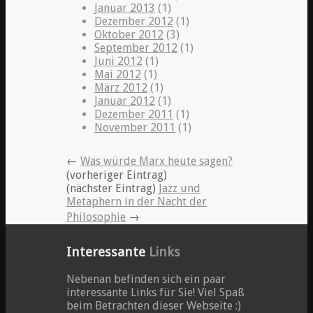
Januar 2013
(1)
Dezember 2012
(1)
Oktober 2012
(3)
September 2012
(1)
Juni 2012
(1)
Mai 2012
(1)
März 2012
(1)
Januar 2012
(1)
Dezember 2011
(1)
November 2011
(1)
←
Was würde Marx heute sagen?
(vorheriger Eintrag)
(nächster Eintrag)
Jazz und
Metaphern in der Nacht der
Philosophie
→
Interessante
Links
Nebenan befinden sich ein paar
interessante Links für Sie! Viel Spaß
beim Betrachten dieser Webseite :)