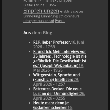
kommen - The Next Chapter
Digitalisierung
E-Book
Empfehlungen
enabling spaces
Erinnerung
Erinnerung
Ethicpreneurs
Event
Ethicpreneurs ahead
Aus
dem Blog
R.I.P. lieber Professor.
16. Juni
2026 - 17:39
KI und Ich. Mein Interview vor
35 Jahren: „Technologie ist nie
gefährlich. Die Gesellschaft ist
es.“ (Joseph Weizenbaum)
19.
Mai 2026 - 19:28
Wittgenstein, Sprache und
(künstliche) Intelligenz
29.
April 2026 - 12:57
Betreutes Denken. Die neue
Lust an der Unmündigkeit
26.
April 2026 - 02:55
Heute mehr denn je:
Gedanken schenken
16.