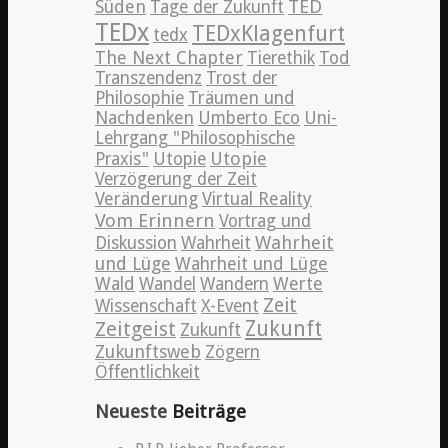
TED
Süden
Tage der Zukunft
TEDx
TEDxKlagenfurt
tedx
The Next Chapter
Tierethik
Tod
Transzendenz
Trost der
Philosophie
Träumen und
Nachdenken
Umberto Eco
Uni-
Lehrgang "Philosophische
Utopie
Praxis"
Utopie
Verzögerung der Zeit
Veränderung
Virtual Reality
Vom Erinnern
Vortrag und
Wahrheit
Diskussion
Wahrheit
und Lüge
Wahrheit und Lüge
Wald
Wandel
Wandern
Werte
Zeit
Wissenschaft
X-Event
Zeitgeist
Zukunft
Zukunft
Zukunftsweb
Zögern
Öffentlichkeit
Neueste
Beiträge