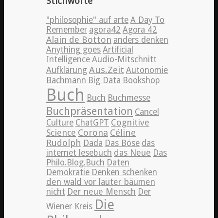
Stichworte
"philosophie" auf arte
A Day To
Remember
agora42
Agora 42
Alain de Botton
anders denken
Anything goes
Artificial
Intelligence
Audio-Mitschnitt
Aus.Zeit
Aufklärung
Autonomie
Bachmann
Big Data
Bookshop
Buch
Buch
Buchmesse
Buchpräsentation
Cancel
Cognitive
Culture
ChatGPT
Science
Corona
Céline
Rudolph
Dada
Das Böse
das
internet lesebuch
das Neue
Das
Philo.Blog.Buch
Daten
Demokratie
Denken schenken
den wald vor lauter bäumen
nicht
Der neue Mensch
Der
Die
Wiener Kreis