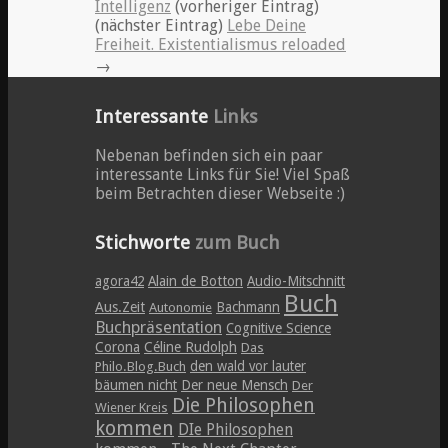
Intelligenz
(vorheriger Eintrag)
(nächster Eintrag)
Lebe Deine
Freiheit. Existentialismus reloaded
→
Interessante
Links
Nebenan befinden sich ein paar
interessante Links für Sie! Viel Spaß
beim Betrachten dieser Webseite :)
Stichworte
zum Buch
agora42
Alain de Botton
Audio-Mitschnitt
Buch
Aus.Zeit
Bachmann
Autonomie
Buchpräsentation
Cognitive Science
Corona
Céline Rudolph
Das
den wald vor lauter
Philo.Blog.Buch
bäumen nicht
Der neue Mensch
Der
Die Philosophen
Wiener Kreis
kommen
DIe Philosophen