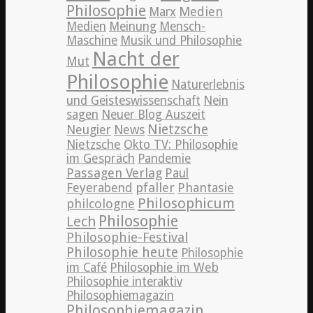
Philosophie
Medien
Marx
Medien
Meinung
Mensch-
Maschine
Musik und Philosophie
Nacht der
Mut
Philosophie
Naturerlebnis
und Geisteswissenschaft
Nein
sagen
Neuer Blog Auszeit
Nietzsche
News
Neugier
Nietzsche
Okto TV: Philosophie
im Gespräch
Pandemie
Passagen Verlag
Paul
pfaller
Phantasie
Feyerabend
Philosophicum
philcologne
Philosophie
Lech
Philosophie-Festival
Philosophie heute
Philosophie
im Café
Philosophie im Web
Philosophie interaktiv
Philosophiemagazin
Philosophiemagazin