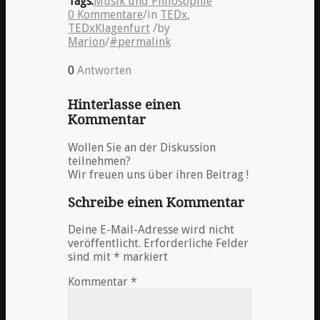
Tags:
Musik und Philosophie
0 Kommentare
/
in
TEDx
,
TEDxKlagenfurt
/
by
Marion
/
#permalink
0
Antworten
Hinterlasse einen
Kommentar
Wollen Sie an der Diskussion
teilnehmen?
Wir freuen uns über ihren Beitrag !
Schreibe einen Kommentar
Deine E-Mail-Adresse wird nicht
veröffentlicht.
Erforderliche Felder
sind mit
*
markiert
Kommentar
*