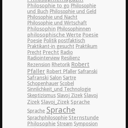
Philosophie to go
Philosophie
und Buch
Philosophie und Geld
Philosophie und Nacht
Philosophie und Wirtschaft
Philosophin
Philosophinnen
philosophische Werte
Poesie
Poesie
Politik
postfaktisch
Praktikant-in gesucht
Praktikum
Precht
Precht
Radio
Radiointerview
Resilienz
Robert
Rezension
Rhetorik
Pfaller
Robert Pfaller
Safranski
Safranski
Salon
Sartre
Schopenhauer
Scobel
Sinnlichkeit_und Technologie
Slavoj
Skeptizismus
Slavoj Zizek
Zizek
Slavoj_Zizek
Sprache
Sprache
Sprache
Sternstunde
Sprachphilosophie
Philosophie
Stream
Symposion