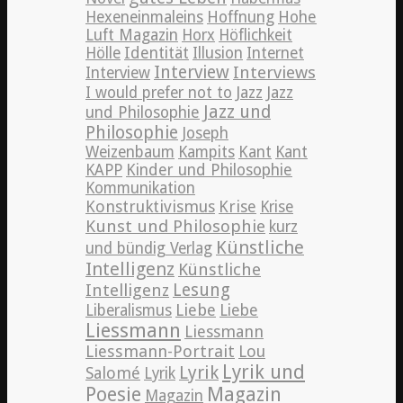
Hexeneinmaleins
Hoffnung
Hohe
Luft Magazin
Horx
Höflichkeit
Hölle
Identität
Illusion
Internet
Interview
Interviews
Interview
Jazz
I would prefer not to
Jazz
Jazz und
und Philosophie
Philosophie
Joseph
Weizenbaum
Kampits
Kant
Kant
KAPP
Kinder und Philosophie
Kommunikation
Konstruktivismus
Krise
Krise
Kunst und Philosophie
kurz
Künstliche
und bündig Verlag
Intelligenz
Künstliche
Lesung
Intelligenz
Liebe
Liberalismus
Liebe
Liessmann
Liessmann
Liessmann-Portrait
Lou
Lyrik und
Lyrik
Salomé
Lyrik
Poesie
Magazin
Magazin