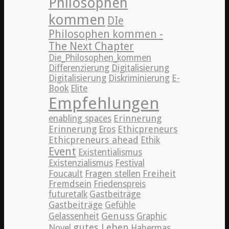
Philosophen
kommen
DIe
Philosophen kommen -
The Next Chapter
Die_Philosophen_kommen
Differenzierung
Digitalisierung
Digitalisierung
Diskriminierung
E-
Book
Elite
Empfehlungen
Erinnerung
enabling spaces
Erinnerung
Ethicpreneurs
Eros
Ethicpreneurs ahead
Ethik
Event
Existentialismus
Existenzialismus
Festival
Freiheit
Foucault
Fragen stellen
Fremdsein
Friedenspreis
futuretalk
Gastbeiträge
Gastbeiträge
Gefühle
Genuss
Gelassenheit
Graphic
gutes Leben
Novel
Habermas