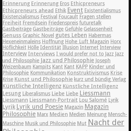
Erinnerung
Erinnerung
Ethicpreneurs
Eros
Event
Ethicpreneurs ahead
Ethik
Existentialismus
Existenzialismus
Festival
Foucault
Fragen stellen
Freiheit
Fremdsein
Friedenspreis
futuretalk
Gastbeiträge
Gastbeiträge
Gefühle
Gelassenheit
Genuss
gutes Leben
Graphic Novel
Habermas
Hexeneinmaleins
Hoffnung
Hohe Luft Magazin
Horx
Höflichkeit
Hölle
Identität
Illusion
Internet
Interview
Interview
Interviews
Jazz
I would prefer not to
Jazz
Jazz und Philosophie
und Philosophie
Joseph
Weizenbaum
Kampits
Kant
Kant
KAPP
Kinder und
Konstruktivismus
Krise
Philosophie
Kommunikation
Kunst und Philosophie
Krise
kurz und bündig Verlag
Künstliche Intelligenz
Künstliche Intelligenz
Liessmann
Lesung
Liebe
Liberalismus
Liebe
Liessmann
Liessmann-Portrait
Lou Salomé
Lyrik
Lyrik und Poesie
Magazin
Lyrik
Magazin
Philosophie
Medien
Marx
Medien
Meinung
Mensch-
Nacht der
Maschine
Musik und Philosophie
Mut