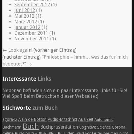
September 2012
(1)
Juni 2012
(1)
Mai 2012
(1)
März 2012
(1)
Januar 2012
(1)
Dezember 2011
(1)
November 2011
(1)
←
Look again!
(vorheriger Eintrag)
(nächster Eintrag)
“Philosophie – hmm… was das für mich
bedeutet?”
→
Interessante
Links
Nebenan befinden sich ein paar interessante Links für Sie!
Viel Spaß beim Betrachten dieser Webseite :)
Stichworte
zum Buch
agora42
Alain de Botton
Audio-Mitschnitt
Aus.Zeit
Autonomie
Buch
Buchpräsentation
Bachmann
Cognitive Science
Corona
Céline Rudolph
den wald vor lauter bäumen nicht
Das Philo.Blog.Buch