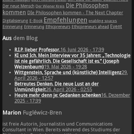
Die Philosophen
Der neue Mensch
Der Wiener Kreis
kommen
DIe Philosophen kommen - The Next Chapter
Empfehlungen
Digitalisierung
E-Book
enabling spaces
Event
Erinnerung
Erinnerung
Ethicpreneurs
Ethicpreneurs ahead
Aus
dem Blog
R.I.P. lieber Professor.
16. Juni 2026 - 17:39
KI und Ich. Mein Interview vor 35 Jahren: „Technologie
ist nie gefährlich. Die Gesellschaft ist es.“ (Joseph
Weizenbaum)
19. Mai 2026 - 19:28
Wittgenstein, Sprache und (künstliche) Intelligenz
29.
April 2026 - 12:57
Betreutes Denken. Die neue Lust an der
Unmündigkeit
26. April 2026 - 02:55
Heute mehr denn je: Gedanken schenken
16. Dezember
2025 - 17:39
Marion
Fugléwicz-Bren
ist freie Autorin, Journalistin und Communications
Consultant in Wien. Bereits während des Studiums der