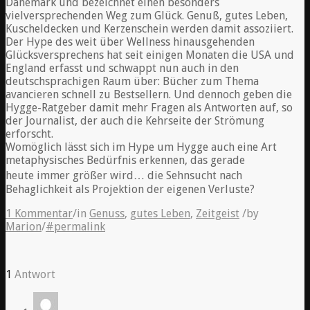
Dänemark und bezeichnet einen besonders
vielversprechenden Weg zum Glück. Genuß, gutes Leben,
Kuscheldecken und Kerzenschein werden damit assoziiert.
Der Hype des weit über Wellness hinausgehenden
Glücksversprechens hat seit einigen Monaten die USA und
England erfasst und schwappt nun auch in den
deutschsprachigen Raum über: Bücher zum Thema
avancieren schnell zu Bestsellern. Und dennoch geben die
Hygge-Ratgeber damit mehr Fragen als Antworten auf, so
der Journalist, der auch die Kehrseite der Strömung
erforscht.
Womöglich lässt sich im Hype um Hygge auch eine Art
metaphysisches Bedürfnis erkennen, das gerade
heute immer größer wird… die Sehnsucht nach
Behaglichkeit als Projektion der eigenen Verluste?
1 Kommentar
/
in
Genuss
,
gutes Leben
,
Zeitgeist
/
by
Marion
/
#permalink
1
Antwort