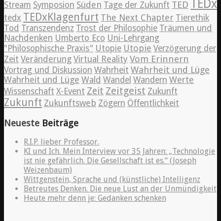
TEDx
TED
Süden
Stream
Symposion
Tage der Zukunft
TEDxKlagenfurt
The Next Chapter
tedx
Tierethik
Tod
Transzendenz
Trost der Philosophie
Träumen und
Nachdenken
Umberto Eco
Uni-Lehrgang
Utopie
"Philosophische Praxis"
Utopie
Verzögerung der
Vom Erinnern
Zeit
Veränderung
Virtual Reality
Wahrheit und Lüge
Vortrag und Diskussion
Wahrheit
Wahrheit und Lüge
Wald
Wandel
Wandern
Werte
Zeitgeist
Zeit
Wissenschaft
X-Event
Zukunft
Zukunft
Zukunftsweb
Zögern
Öffentlichkeit
Neueste
Beiträge
R.I.P. lieber Professor.
KI und Ich. Mein Interview vor 35 Jahren: „Technologie
ist nie gefährlich. Die Gesellschaft ist es.“ (Joseph
Weizenbaum)
Wittgenstein, Sprache und (künstliche) Intelligenz
Betreutes Denken. Die neue Lust an der Unmündigkeit
Heute mehr denn je: Gedanken schenken