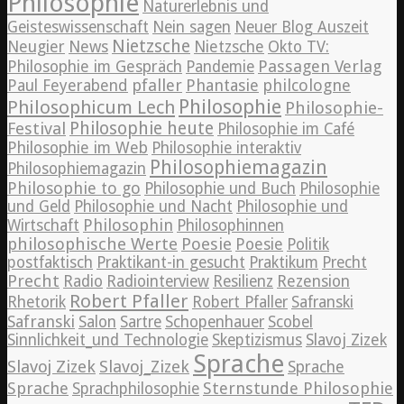
Philosophie
Naturerlebnis und
Geisteswissenschaft
Nein sagen
Neuer Blog Auszeit
Nietzsche
News
Neugier
Nietzsche
Okto TV:
Passagen Verlag
Philosophie im Gespräch
Pandemie
pfaller
Phantasie
philcologne
Paul Feyerabend
Philosophie
Philosophicum Lech
Philosophie-
Philosophie heute
Festival
Philosophie im Café
Philosophie im Web
Philosophie interaktiv
Philosophiemagazin
Philosophiemagazin
Philosophie to go
Philosophie und Buch
Philosophie
und Geld
Philosophie und Nacht
Philosophie und
Philosophin
Wirtschaft
Philosophinnen
philosophische Werte
Poesie
Poesie
Politik
postfaktisch
Praktikant-in gesucht
Praktikum
Precht
Precht
Radio
Radiointerview
Resilienz
Rezension
Robert Pfaller
Rhetorik
Robert Pfaller
Safranski
Safranski
Salon
Sartre
Schopenhauer
Scobel
Sinnlichkeit_und Technologie
Skeptizismus
Slavoj Zizek
Sprache
Slavoj Zizek
Slavoj_Zizek
Sprache
Sprache
Sternstunde Philosophie
Sprachphilosophie