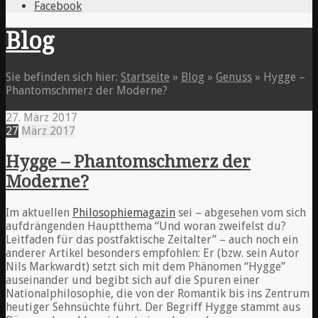
Facebook
Blog
Sie befinden sich hier:
Startseite
»
Blog
»
Genuss
»
Hygge –
Phantomschmerz der Moderne?
27. März 2017
27
März
2017
Hygge – Phantomschmerz der
Moderne?
Im aktuellen
Philosophiemagazin
sei – abgesehen vom sich
aufdrängenden Hauptthema “Und woran zweifelst du?
Leitfaden für das postfaktische Zeitalter” – auch noch ein
andere
r Artikel besonders empfohlen: Er (bzw. sein Autor
Nils Markwardt) setzt sich mit dem Phänomen “Hygge”
auseinander und begibt sich auf die Spuren einer
Nationalphilosophie, die von der Romantik bis ins Zentrum
heutiger Sehnsüchte führt. Der Begriff Hygge stammt aus