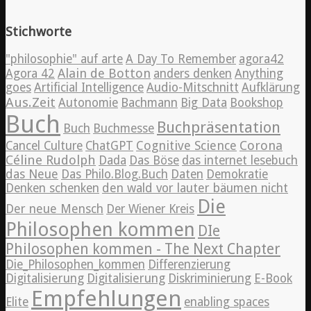
Stichworte
"philosophie" auf arte
A Day To Remember
agora42
Alain de Botton
Agora 42
anders denken
Anything
goes
Artificial Intelligence
Audio-Mitschnitt
Aufklärung
Aus.Zeit
Autonomie
Bachmann
Big Data
Bookshop
Buch
Buchpräsentation
Buch
Buchmesse
Cognitive Science
Corona
Cancel Culture
ChatGPT
Céline Rudolph
Dada
Das Böse
das internet lesebuch
das Neue
Das Philo.Blog.Buch
Daten
Demokratie
Denken schenken
den wald vor lauter bäumen nicht
Die
Der neue Mensch
Der Wiener Kreis
Philosophen kommen
DIe
Philosophen kommen - The Next Chapter
Die_Philosophen_kommen
Differenzierung
Digitalisierung
Digitalisierung
Diskriminierung
E-Book
Empfehlungen
Elite
enabling spaces