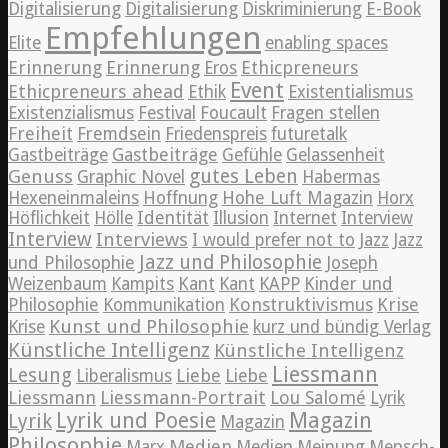
Digitalisierung
Digitalisierung
Diskriminierung
E-Book
Empfehlungen
Elite
enabling spaces
Erinnerung
Erinnerung
Ethicpreneurs
Eros
Event
Ethicpreneurs ahead
Ethik
Existentialismus
Existenzialismus
Festival
Foucault
Fragen stellen
Freiheit
Fremdsein
Friedenspreis
futuretalk
Gastbeiträge
Gastbeiträge
Gefühle
Gelassenheit
Genuss
gutes Leben
Graphic Novel
Habermas
Hexeneinmaleins
Hoffnung
Hohe Luft Magazin
Horx
Höflichkeit
Hölle
Identität
Illusion
Internet
Interview
Interview
Interviews
Jazz
I would prefer not to
Jazz
Jazz und Philosophie
und Philosophie
Joseph
Weizenbaum
Kampits
Kant
Kant
KAPP
Kinder und
Konstruktivismus
Krise
Philosophie
Kommunikation
Kunst und Philosophie
Krise
kurz und bündig Verlag
Künstliche Intelligenz
Künstliche Intelligenz
Liessmann
Lesung
Liebe
Liberalismus
Liebe
Liessmann
Liessmann-Portrait
Lou Salomé
Lyrik
Lyrik und Poesie
Magazin
Lyrik
Magazin
Philosophie
Medien
Marx
Medien
Meinung
Mensch-