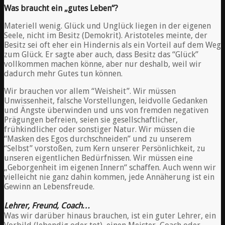
Was braucht ein „gutes Leben“?
Materiell wenig. Glück und Unglück liegen in der eigenen
Seele, nicht im Besitz (Demokrit). Aristoteles meinte, der
Besitz sei oft eher ein Hindernis als ein Vorteil auf dem Weg
zum Glück. Er sagte aber auch, dass Besitz das “Glück”
vollkommen machen könne, aber nur deshalb, weil wir
dadurch mehr Gutes tun können.
Wir brauchen vor allem “Weisheit”. Wir müssen
Unwissenheit, falsche Vorstellungen, leidvolle Gedanken
und Ängste überwinden und uns von fremden negativen
Prägungen befreien, seien sie gesellschaftlicher,
frühkindlicher oder sonstiger Natur. Wir müssen die
“Masken des Egos durchschneiden” und zu unserem
“Selbst” vorstoßen, zum Kern unserer Persönlichkeit, zu
unseren eigentlichen Bedürfnissen. Wir müssen eine
„Geborgenheit im eigenen Innern“ schaffen. Auch wenn wir
vielleicht nie ganz dahin kommen, jede Annäherung ist ein
Gewinn an Lebensfreude.
Lehrer, Freund, Coach…
Was wir darüber hinaus brauchen, ist ein guter Lehrer, ein