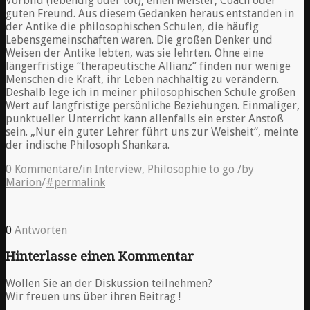
Vorbild (lebendig oder tot), einen Meister, Coach oder
guten Freund. Aus diesem Gedanken heraus entstanden in
der Antike die philosophischen Schulen, die häufig
Lebensgemeinschaften waren. Die großen Denker und
Weisen der Antike lebten, was sie lehrten. Ohne eine
längerfristige “therapeutische Allianz” finden nur wenige
Menschen die Kraft, ihr Leben nachhaltig zu verändern.
Deshalb lege ich in meiner philosophischen Schule großen
Wert auf langfristige persönliche Beziehungen. Einmaliger,
punktueller Unterricht kann allenfalls ein erster Anstoß
sein. „Nur ein guter Lehrer führt uns zur Weisheit“, meinte
der indische Philosoph Shankara.
0 Kommentare
/
in
Interview
,
Philosophie to go
/
by
Marion
/
#permalink
0
Antworten
Hinterlasse einen Kommentar
Wollen Sie an der Diskussion teilnehmen?
Wir freuen uns über ihren Beitrag !