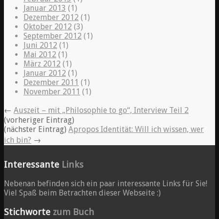
Januar 2013
(1)
Dezember 2012
(1)
Oktober 2012
(3)
September 2012
(1)
Juni 2012
(1)
Mai 2012
(1)
März 2012
(1)
Januar 2012
(1)
Dezember 2011
(1)
November 2011
(1)
←
Auszeit – mit „Philosophie to go“, Interview Teil 2
(vorheriger Eintrag)
(nächster Eintrag)
Apropos Identität: Will ich wissen, wer
ich bin?
→
Interessante
Links
Nebenan befinden sich ein paar interessante Links für Sie!
Viel Spaß beim Betrachten dieser Webseite :)
Stichworte
zum Buch