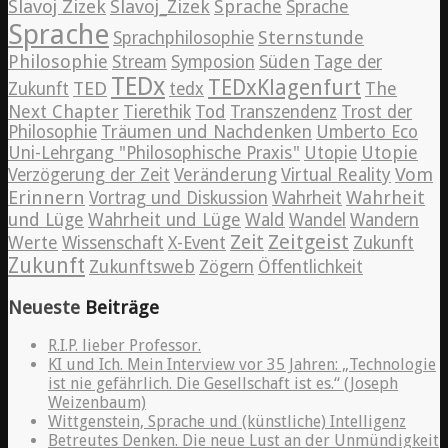
Slavoj Zizek
Slavoj_Zizek
Sprache
Sprache
Sprache
Sternstunde
Sprachphilosophie
Philosophie
Süden
Stream
Symposion
Tage der
TEDx
TEDxKlagenfurt
TED
The
Zukunft
tedx
Next Chapter
Tierethik
Tod
Transzendenz
Trost der
Philosophie
Träumen und Nachdenken
Umberto Eco
Utopie
Uni-Lehrgang "Philosophische Praxis"
Utopie
Vom
Verzögerung der Zeit
Veränderung
Virtual Reality
Erinnern
Wahrheit
Vortrag und Diskussion
Wahrheit
und Lüge
Wahrheit und Lüge
Wald
Wandel
Wandern
Zeitgeist
Zeit
Werte
Wissenschaft
X-Event
Zukunft
Zukunft
Zukunftsweb
Zögern
Öffentlichkeit
Neueste
Beiträge
R.I.P. lieber Professor.
KI und Ich. Mein Interview vor 35 Jahren: „Technologie
ist nie gefährlich. Die Gesellschaft ist es.“ (Joseph
Weizenbaum)
Wittgenstein, Sprache und (künstliche) Intelligenz
Betreutes Denken. Die neue Lust an der Unmündigkeit