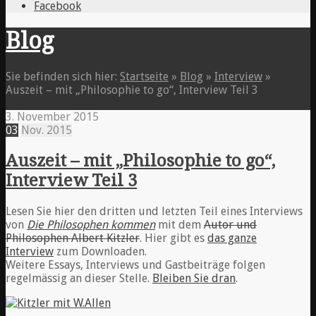
Facebook
Blog
Sie befinden sich hier:
Startseite
»
Blog
»
Interview
»
Auszeit – mit „Philosophie to go“, Interview Teil 3
3. November 2015
03
Nov.
2015
Auszeit – mit „Philosophie to go“,
Interview Teil 3
Lesen Sie hier den dritten und letzten Teil eines Interviews
von
Die Philosophen kommen
mit dem
Autor und
Philosophen Albert Kitzler
. Hier gibt es
das ganze
Interview
zum Downloaden.
Weitere Essays, Interviews und Gastbeiträge folgen
regelmässig an dieser Stelle.
Bleiben Sie dran
.