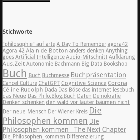
Stichworte
"philosophie" auf arte
A Day To Remember
agora42
Alain de Botton
Agora 42
anders denken
Anything
goes
Artificial Intelligence
Audio-Mitschnitt
Aufklärung
Aus.Zeit
Autonomie
Bachmann
Big Data
Bookshop
Buch
Buchpräsentation
Buch
Buchmesse
Cognitive Science
Corona
Cancel Culture
ChatGPT
Céline Rudolph
Dada
Das Böse
das internet lesebuch
das Neue
Das Philo.Blog.Buch
Daten
Demokratie
Denken schenken
den wald vor lauter bäumen nicht
Die
Der neue Mensch
Der Wiener Kreis
Philosophen kommen
DIe
Philosophen kommen - The Next Chapter
Die_Philosophen_kommen
Differenzierung