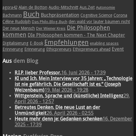
agora42
Alain de Botton
Audio-Mitschnitt
Aus.Zeit
Autonomie
Buch
Buchpräsentation
Bachmann
Cognitive Science
Corona
Céline Rudolph
den wald vor lauter bäumen nicht
Das Philo.Blog.Buch
Die Philosophen
Der neue Mensch
Der Wiener Kreis
kommen
DIe Philosophen kommen - The Next Chapter
Empfehlungen
Digitalisierung
E-Book
enabling spaces
Event
Erinnerung
Erinnerung
Ethicpreneurs
Ethicpreneurs ahead
Aus
dem Blog
R.I.P. lieber Professor.
16. Juni 2026 - 17:39
KI und Ich. Mein Interview vor 35 Jahren: „Technologie
ist nie gefährlich. Die Gesellschaft ist es.“ (Joseph
Weizenbaum)
19. Mai 2026 - 19:28
Wittgenstein, Sprache und (künstliche) Intelligenz
29.
April 2026 - 12:57
Betreutes Denken. Die neue Lust an der
Unmündigkeit
26. April 2026 - 02:55
Heute mehr denn je: Gedanken schenken
16. Dezember
2025 - 17:39