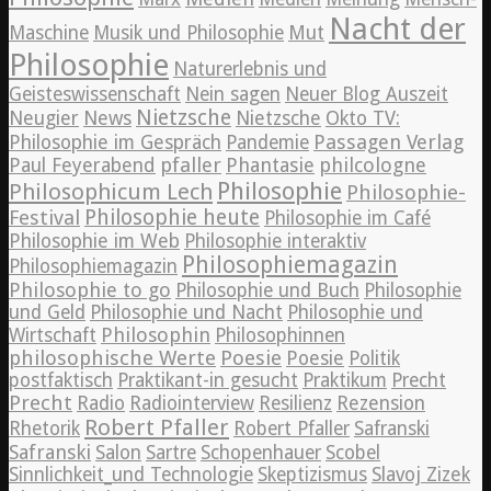
Nacht der
Maschine
Musik und Philosophie
Mut
Philosophie
Naturerlebnis und
Geisteswissenschaft
Nein sagen
Neuer Blog Auszeit
Nietzsche
News
Neugier
Nietzsche
Okto TV:
Passagen Verlag
Philosophie im Gespräch
Pandemie
pfaller
Phantasie
philcologne
Paul Feyerabend
Philosophie
Philosophicum Lech
Philosophie-
Philosophie heute
Festival
Philosophie im Café
Philosophie im Web
Philosophie interaktiv
Philosophiemagazin
Philosophiemagazin
Philosophie to go
Philosophie und Buch
Philosophie
und Geld
Philosophie und Nacht
Philosophie und
Philosophin
Wirtschaft
Philosophinnen
philosophische Werte
Poesie
Poesie
Politik
postfaktisch
Praktikant-in gesucht
Praktikum
Precht
Precht
Radio
Radiointerview
Resilienz
Rezension
Robert Pfaller
Rhetorik
Robert Pfaller
Safranski
Safranski
Salon
Sartre
Schopenhauer
Scobel
Sinnlichkeit_und Technologie
Skeptizismus
Slavoj Zizek