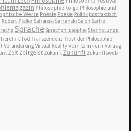
Philosophie
hicum Lech
Philosophie-Festival
phiemagazin
Philosophie to go
Philosophie und
ophische Werte
Poesie
Poesie
Politik
postfaktisch
r
Safranski
Robert Pfaller
Safranski
Salon
Sartre
Sprache
Sternstunde
prache
Sprachphilosophie
Tierethik
Tod
Transzendenz
Trost der Philosophie
Vom Erinnern
it
Veränderung
Virtual Reality
Vortrag
Zeitgeist
Zukunft
Zeit
Zukunftsweb
ent
Zukunft