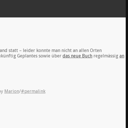
nd statt – leider konnte man nicht an allen Orten
zukünftig Geplantes sowie über
das neue Buch
regelmässig
an
by
Marion
/
#permalink