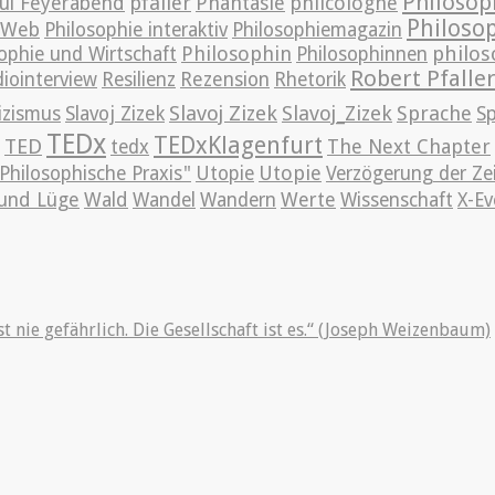
Philosop
pfaller
Phantasie
philcologne
ul Feyerabend
Philoso
m Web
Philosophie interaktiv
Philosophiemagazin
Philosophin
philos
ophie und Wirtschaft
Philosophinnen
Robert Pfalle
iointerview
Resilienz
Rezension
Rhetorik
Slavoj Zizek
Slavoj_Zizek
Sprache
izismus
Slavoj Zizek
S
TEDx
TEDxKlagenfurt
TED
The Next Chapter
tedx
Utopie
Philosophische Praxis"
Utopie
Verzögerung der Ze
und Lüge
Wald
Wandel
Wandern
Werte
Wissenschaft
X-Ev
st nie gefährlich. Die Gesellschaft ist es.“ (Joseph Weizenbaum)