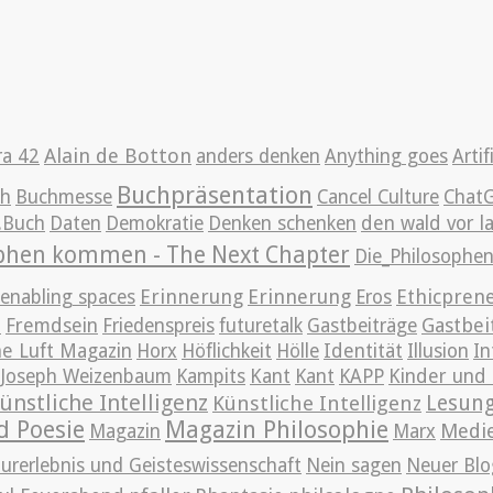
Alain de Botton
ra 42
anders denken
Anything goes
Artif
Buchpräsentation
ch
Buchmesse
Cancel Culture
Chat
g.Buch
Daten
Demokratie
Denken schenken
den wald vor l
ophen kommen - The Next Chapter
Die_Philosoph
Erinnerung
Erinnerung
Ethicpren
enabling spaces
Eros
t
Gastbei
Fremdsein
Friedenspreis
futuretalk
Gastbeiträge
e Luft Magazin
Horx
Höflichkeit
Hölle
Identität
Illusion
In
Joseph Weizenbaum
Kampits
Kant
Kant
KAPP
Kinder und 
ünstliche Intelligenz
Lesun
Künstliche Intelligenz
d Poesie
Magazin Philosophie
Medi
Magazin
Marx
urerlebnis und Geisteswissenschaft
Nein sagen
Neuer Blo