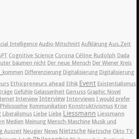
Aus.Zeit
icial Intelligence
Audio-Mitschnitt
Aufklärung
Cognitive Science
Corona
Céline Rudolph
GPT
Dada
auter bäumen nicht
Der neue Mensch
Der Wiener Kreis
en_kommen
Differenzierung
Digitalisierung
Digitalisierung
Event
eurs
Ethicpreneurs ahead
Ethik
Existentialismus
Genuss
träge
Gefühle
Gelassenheit
Graphic Novel
Interview
Interviews
ternet
Interview
I would prefer
Konstruktivismus
Krise
Philosophie
Kommunikation
Liessmann
g
Liebe
Liessmann
Liberalismus
Liebe
en
Medien
Meinung
Mensch-Maschine
Musik und
Nietzsche
News
g Auszeit
Neugier
Nietzsche
Okto TV: