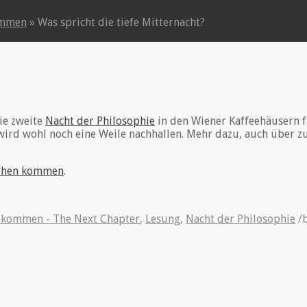
ommen
»
Was spricht die tiefe Mitternacht?
ie zweite
Nacht der Philosophie
in den Wiener Kaffeehäusern fa
d wird wohl noch eine Weile nachhallen. Mehr dazu, auch über 
ophen kommen
.
 kommen - The Next Chapter
,
Lesung
,
Nacht der Philosophie
/