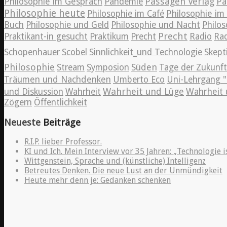
Passagen Verlag
Philosophie im Gespräch
Pandemie
Pa
Philosophie heute
Philosophie im Café
Philosophie i
Buch
Philosophie und Geld
Philosophie und Nacht
Philos
Precht
Praktikant-in gesucht
Praktikum
Precht
Radio
Rad
Schopenhauer
Scobel
Sinnlichkeit_und Technologie
Skept
Philosophie
Süden
Stream
Symposion
Tage der Zukunft
Träumen und Nachdenken
Umberto Eco
Uni-Lehrgang "
Wahrheit und Lüge
und Diskussion
Wahrheit
Wahrheit 
Zögern
Öffentlichkeit
Neueste
Beiträge
R.I.P. lieber Professor.
KI und Ich. Mein Interview vor 35 Jahren: „Technologie i
Wittgenstein, Sprache und (künstliche) Intelligenz
Betreutes Denken. Die neue Lust an der Unmündigkeit
Heute mehr denn je: Gedanken schenken