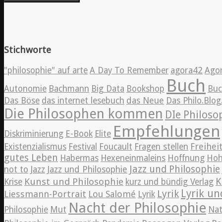
Stichworte
"philosophie" auf arte
A Day To Remember
agora42
Ago
Buch
Autonomie
Bachmann
Big Data
Bookshop
Bu
Das Böse
das internet lesebuch
das Neue
Das Philo.Blo
Die Philosophen kommen
DIe Philos
Empfehlungen
Diskriminierung
E-Book
Elite
Freihei
Existenzialismus
Festival
Foucault
Fragen stellen
gutes Leben
Habermas
Hexeneinmaleins
Hoffnung
Hoh
Jazz und Philosophie
Jazz
not to
Jazz und Philosophie
K
Kunst und Philosophie
Krise
kurz und bündig Verlag
Lyrik un
Lyrik
Liessmann-Portrait
Lou Salomé
Lyrik
Nacht der Philosophie
Philosophie
Mut
Nat