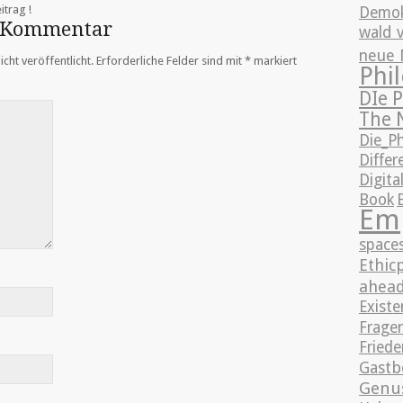
itrag !
Demok
n Kommentar
wald 
neue 
cht veröffentlicht.
Erforderliche Felder sind mit
*
markiert
Phi
DIe 
The 
Die_P
Differ
Digita
Book
E
Em
space
Ethic
ahea
Existe
Fragen
Friede
Gastb
Genu