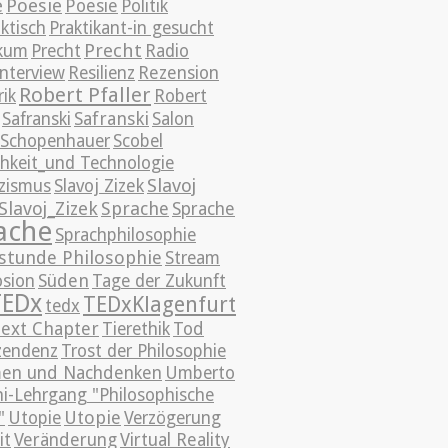
e
Poesie
Poesie
Politik
ktisch
Praktikant-in gesucht
Precht
ikum
Precht
Radio
nterview
Resilienz
Rezension
Robert Pfaller
ik
Robert
Safranski
Safranski
Salon
Schopenhauer
Scobel
chkeit_und Technologie
Slavoj
izismus
Slavoj Zizek
Slavoj_Zizek
Sprache
Sprache
ache
Sprachphilosophie
stunde Philosophie
Stream
Süden
sion
Tage der Zukunft
TEDx
TEDxKlagenfurt
tedx
ext Chapter
Tierethik
Tod
zendenz
Trost der Philosophie
en und Nachdenken
Umberto
i-Lehrgang "Philosophische
Utopie
"
Utopie
Verzögerung
it
Veränderung
Virtual Reality