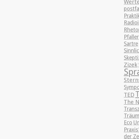
Wert
postfa
Prakt
Radioi
Rhetor
Pfaller
Sartre
Sinnli
Skept
Zizek
Spr
Stern
Sympo
TED
The N
Trans
Träum
Eco
Un
Praxis
der Ze