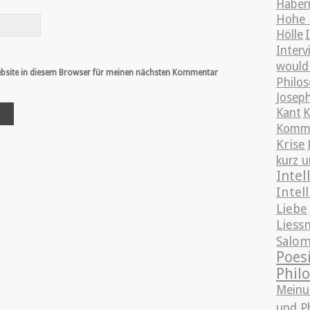
Haber
Hohe 
Hölle
Interv
would 
bsite in diesem Browser für meinen nächsten Kommentar
Philo
Josep
Kant
Kommu
Krise
kurz u
Intel
Intel
Liebe
Liess
Salo
Poes
Phil
Meinu
und P