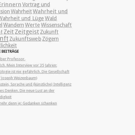
Erinnern
Vortrag und
Wahrheit und
ssion
Wahrheit
Wahrheit und Lüge
Wald
l
Wandern
Werte
Wissenschaft
Zeitgeist
Zeit
nt
Zukunft
nft
Zukunftsweb
Zögern
lichkeit
E
BEITRÄGE
ieber Professor.
Ich. Mein Interview vor 35 Jahren:
logie ist nie gefährlich. Die Gesellschaft
“ (Joseph Weizenbaum)
stein, Sprache und (künstliche) Intelligenz
es Denken. Die neue Lust an der
igkeit
mehr denn je: Gedanken schenken