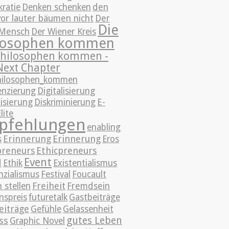
ratie
Denken schenken
den
vor lauter bäumen nicht
Der
Die
Mensch
Der Wiener Kreis
losophen kommen
Philosophen kommen -
Next Chapter
hilosophen_kommen
enzierung
Digitalisierung
lisierung
Diskriminierung
E-
lite
pfehlungen
enabling
Erinnerung
Erinnerung
s
Eros
preneurs
Ethicpreneurs
Event
d
Ethik
Existentialismus
nzialismus
Festival
Foucault
Freiheit
 stellen
Fremdsein
nspreis
futuretalk
Gastbeiträge
eiträge
Gefühle
Gelassenheit
ss
gutes Leben
Graphic Novel