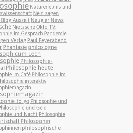
losophie
Naturerlebnis und
eswissenschaft
Nein sagen
News
 Blog Auszeit
Neugier
sche
Nietzsche
Okto TV:
sophie im Gespräch
Pandemie
gen Verlag
Paul Feyerabend
r
Phantasie
philcologne
osophicum Lech
osophie
Philosophie-
Philosophie heute
al
ophie im Café
Philosophie im
hilosophie interaktiv
sophiemagazin
osophiemagazin
sophie to go
Philosophie und
Philosophie und Geld
sophie und Nacht
Philosophie
Philosophin
irtschaft
philosophische
sophinnen