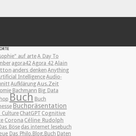
ORTE
sophie" auf arte
A Day To
Alain
mber
agora42
Agora 42
tton
anders denken
Anything
rtificial Intelligence
Audio-
Aus.Zeit
nitt
Aufklärung
omie
Bachmann
Big Data
Buch
hop
Buch
Buchpräsentation
esse
Cognitive
 Culture
ChatGPT
ce
Corona
Céline Rudolph
Das Böse
das internet lesebuch
eue
Das Philo.Blog.Buch
Daten