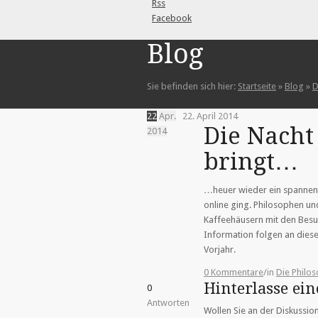
Rss
Facebook
Blog
Sie befinden sich hier:
Startseite
»
Blog
»
D
22
Apr.
22. April 2014
Die Nacht
2014
bringt…
…heuer wieder ein spannend
online ging. Philosophen un
Kaffeehäusern mit den Bes
Information folgen an dieser
Vorjahr.
0 Kommentare
/
in
Die Phil
Hinterlasse e
0
Antworten
Wollen Sie an der Diskussio