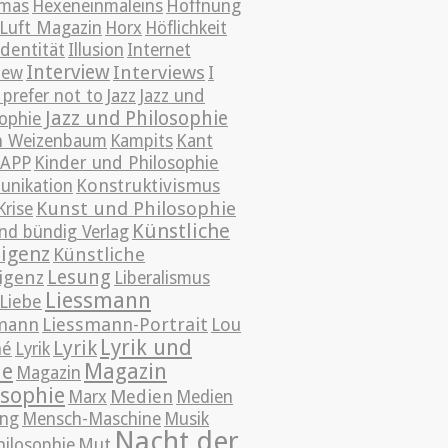
mas
Hexeneinmaleins
Hoffnung
Luft Magazin
Horx
Höflichkeit
Identität
Illusion
Internet
Interview
Interviews
iew
I
Jazz
prefer not to
Jazz und
Jazz und Philosophie
sophie
h Weizenbaum
Kampits
Kant
KAPP
Kinder und Philosophie
Konstruktivismus
nikation
Kunst und Philosophie
Krise
Künstliche
nd bündig Verlag
ligenz
Künstliche
Lesung
ligenz
Liberalismus
Liessmann
Liebe
mann
Liessmann-Portrait
Lou
Lyrik und
Lyrik
mé
Lyrik
ie
Magazin
Magazin
osophie
Medien
Marx
Medien
ng
Mensch-Maschine
Musik
Nacht der
hilosophie
Mut