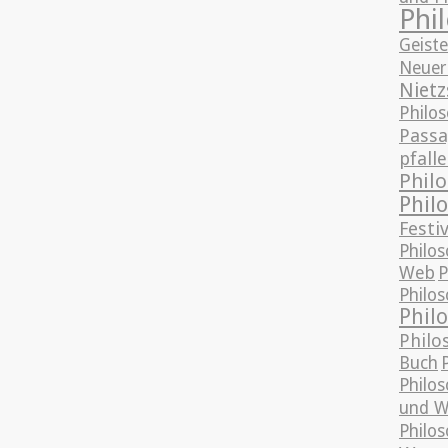
Phi
Geist
Neuer
Nietz
Philo
Passa
pfalle
Phil
Phil
Festiv
Philos
Web
P
Philo
Phil
Philo
Buch
Philo
und W
Philo