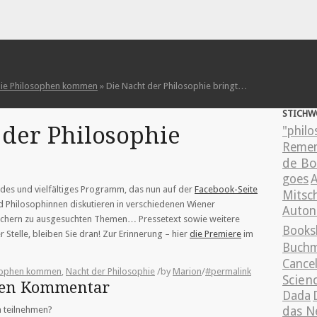
ie Philosophen kommen
»
Die Nacht der Philosophie bringt…
STICHW
 der Philosophie
"philo
Reme
de Bo
goes
A
es und vielfältiges Programm, das nun auf der
Facebook-Seite
Mitsch
d Philosophinnen diskutieren in verschiedenen Wiener
Auton
uchern zu ausgesuchten Themen… Pressetext sowie weitere
Books
 Stelle, bleiben Sie dran! Zur Erinnerung – hier
die Premiere
im
Buchm
Cancel
osophen kommen
,
Nacht der Philosophie
/
by
Marion
/
#permalink
Scien
inen Kommentar
Dada
das N
n teilnehmen?