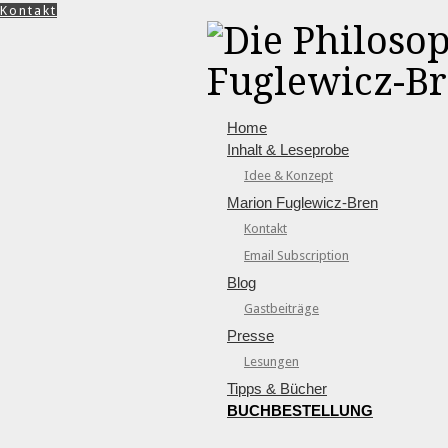
Kontakt
Home
Inhalt & Leseprobe
Idee & Konzept
Marion Fuglewicz-Bren
Kontakt
Email Subscription
Blog
Gastbeiträge
Presse
Lesungen
Tipps & Bücher
BUCHBESTELLUNG