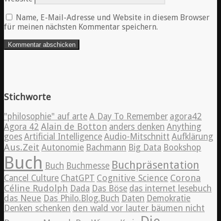
Name, E-Mail-Adresse und Website in diesem Browser
für meinen nächsten Kommentar speichern.
Stichworte
"philosophie" auf arte
A Day To Remember
agora42
Alain de Botton
Agora 42
anders denken
Anything
goes
Artificial Intelligence
Audio-Mitschnitt
Aufklärung
Aus.Zeit
Autonomie
Bachmann
Big Data
Bookshop
Buch
Buchpräsentation
Buch
Buchmesse
Cognitive Science
Corona
Cancel Culture
ChatGPT
Céline Rudolph
Dada
Das Böse
das internet lesebuch
das Neue
Das Philo.Blog.Buch
Daten
Demokratie
Denken schenken
den wald vor lauter bäumen nicht