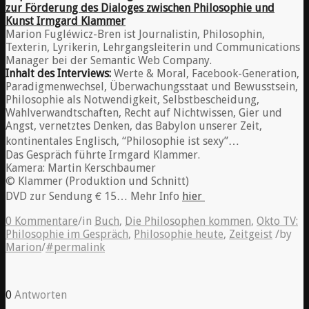
Marion Fugléwicz-Bren ist Journalistin, Philosophin,
Texterin, Lyrikerin, Lehrgangsleiterin und Communications
Manager bei der Semantic Web Company.
Inhalt des Interviews:
Werte & Moral, Facebook-Generation,
Paradigmenwechsel, Überwachungsstaat und Bewusstsein,
Philosophie als Notwendigkeit, Selbstbescheidung,
Wahlverwandtschaften, Recht auf Nichtwissen, Gier und
Angst, vernetztes Denken, das Babylon unserer Zeit,
kontinentales Englisch, “Philosophie ist sexy”…
Das Gespräch führte Irmgard Klammer.
Kamera: Martin Kerschbaumer
© Klammer (Produktion und Schnitt)
DVD zur Sendung € 15… Mehr Info
hier
0 Kommentare
/
in
Buch
,
Die Philosophen kommen
,
Okto TV:
Philosophie im Gespräch
,
Philosophie heute
,
Zeitgeist
/
by
Marion
/
#permalink
0
Antworten