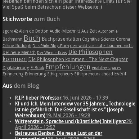
Nebenan befinden sich ein paar interessante Links für Sie!
Viel Spaß beim Betrachten dieser Webseite :)
Stichworte
zum Buch
agora42
Alain de Botton
Audio-Mitschnitt
Aus.Zeit
Autonomie
Buch
Buchpräsentation
Bachmann
Cognitive Science
Corona
Céline Rudolph
den wald vor lauter bäumen nicht
Das Philo.Blog.Buch
Die Philosophen
Der neue Mensch
Der Wiener Kreis
kommen
DIe Philosophen kommen - The Next Chapter
Empfehlungen
Digitalisierung
E-Book
enabling spaces
Event
Erinnerung
Erinnerung
Ethicpreneurs
Ethicpreneurs ahead
Aus
dem Blog
R.I.P. lieber Professor.
16. Juni 2026 - 17:39
KI und Ich. Mein Interview vor 35 Jahren: „Technologie
ist nie gefährlich. Die Gesellschaft ist es.“ (Joseph
Weizenbaum)
19. Mai 2026 - 19:28
Wittgenstein, Sprache und (künstliche) Intelligenz
29.
April 2026 - 12:57
Betreutes Denken. Die neue Lust an der