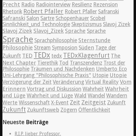
Precht
Radio
Radiointerview
Resilienz
Rezension
Robert Pfaller
Rhetorik
Robert Pfaller
Safranski
Safranski
Salon
Sartre
Schopenhauer
Scobel
Sinnlichkeit_und Technologie
Skeptizismus
Slavoj Zizek
Slavoj Zizek
Slavoj_Zizek
Sprache
Sprache
Sprache
Sternstunde
Sprachphilosophie
Philosophie
Süden
Stream
Symposion
Tage der
TEDx
TEDxKlagenfurt
TED
The
Zukunft
tedx
Next Chapter
Tierethik
Tod
Transzendenz
Trost der
Philosophie
Träumen und Nachdenken
Umberto Eco
Utopie
Uni-Lehrgang "Philosophische Praxis"
Utopie
Vom
Verzögerung der Zeit
Veränderung
Virtual Reality
Erinnern
Wahrheit
Vortrag und Diskussion
Wahrheit
und Lüge
Wahrheit und Lüge
Wald
Wandel
Wandern
Zeitgeist
Zeit
Werte
Wissenschaft
X-Event
Zukunft
Zukunft
Zukunftsweb
Zögern
Öffentlichkeit
Neueste
Beiträge
R.I.P. lieber Professor.