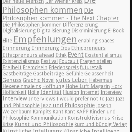
Die
Der neue Mensch
Der Wiener Kreis
Philosophen kommen
DIe
Philosophen kommen - The Next Chapter
Die_Philosophen_kommen
Differenzierung
Digitalisierung
Digitalisierung
Diskriminierung
E-Book
Empfehlungen
Elite
enabling spaces
Erinnerung
Erinnerung
Ethicpreneurs
Eros
Event
Ethicpreneurs ahead
Ethik
Existentialismus
Existenzialismus
Festival
Foucault
Fragen stellen
Freiheit
Fremdsein
Friedenspreis
futuretalk
Gastbeiträge
Gastbeiträge
Gefühle
Gelassenheit
Genuss
gutes Leben
Graphic Novel
Habermas
Hexeneinmaleins
Hoffnung
Hohe Luft Magazin
Horx
Höflichkeit
Hölle
Identität
Illusion
Internet
Interview
Interview
Interviews
Jazz
I would prefer not to
Jazz
Jazz und Philosophie
und Philosophie
Joseph
Weizenbaum
Kampits
Kant
Kant
KAPP
Kinder und
Konstruktivismus
Krise
Philosophie
Kommunikation
Kunst und Philosophie
Krise
kurz und bündig Verlag
Künstliche Intelligenz
Künstliche Intelligenz