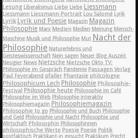
Liessmann
Lesung
Liebe
Liberalismus
Liebe
Liessmann
Liessmann-Portrait
Lou Salomé
Lyrik
Lyrik und Poesie
Magazin
Lyrik
Magazin
Philosophie
Medien
Marx
Medien
Meinung
Mensch-
Nacht der
Maschine
Musik und Philosophie
Mut
Philosophie
Naturerlebnis und
Geisteswissenschaft
Nein sagen
Neuer Blog Auszeit
Nietzsche
News
Neugier
Nietzsche
Okto TV:
Passagen Verlag
Philosophie im Gespräch
Pandemie
pfaller
Phantasie
philcologne
Paul Feyerabend
Philosophie
Philosophicum Lech
Philosophie-
Philosophie heute
Festival
Philosophie im Café
Philosophie im Web
Philosophie interaktiv
Philosophiemagazin
Philosophiemagazin
Philosophie to go
Philosophie und Buch
Philosophie
und Geld
Philosophie und Nacht
Philosophie und
Philosophin
Wirtschaft
Philosophinnen
philosophische Werte
Poesie
Poesie
Politik
postfaktisch
Praktikant-in gesucht
Praktikum
Precht