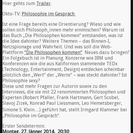
Hier gehts zum
Trailer
.
Okto-TV:
Philosophie im Gespräch
Ist eine Frage bereits eine Orientierung? Wieso und wie
sollen sich Philosoph_innen mehr einmischen? Warum ist
das Buch „Die Philosophen kommen“ entstanden, was ist
die Idee dahinter? Weitere Themen – das Binnen-I,
Netzspionage und Wahrheit. Und was soll die Web-
Plattform
“Die Philosophen kommen”
Neues dazu bringen?
Ein Folgebuch ist in Planung. Konzerne wie IBM und
Konferenzen wie die aus Kalifornien stammende TEDx
(Technology, Entertainment, Design) entdecken scheinbar
plötzlich den „Wert“ der „Werte“ – was steckt dahinter? Ist
Philosophie sexy?
Diese und mehr Fragen zur Autorin sowie zu den
Interviews, die sie mit 22 renommierten Philosophen und
Experten (Robert Pfaller, Frank Hartmann, Gert Scobel,
Slavoj Zizek, Konrad Paul Liessmann, Leo Hemetsberger,
Simone S. Klein…) geführt hat, stellt Irmgard Klammer bei
„Philosophie im Gespräch“.
Erster Sendetermin:
Montag, 27. Jänner 2014, 20:30