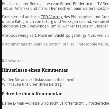
Ein charmanter Beitrag etwa von
Robert Pfaller in der TV-Se
Tabus, Amerika und mehr.
Hier
noch ein paar weitere Kostp
Faszinierend auch ein
TED-Vortrag
des Philosophen und Aut
unsere Kategorien von Erfolg und Versagen so sind, wie sie 
Snobismus zu überwinden, um zu wahrer Freude an unserer A
Apropos wenig Zeit: Noch ein
Buchtipp
gefällig? Nun, vielle
0 Kommentare
/
in
Alain de Botton
,
pfaller
,
Philosophie heute
0
Antworten
Hinterlasse einen Kommentar
Wollen Sie an der Diskussion teilnehmen?
Wir freuen uns über ihren Beitrag !
Schreibe einen Kommentar
Deine E-Mail-Adresse wird nicht veröffentlicht.
Erforderliche