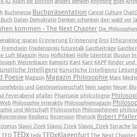
Alain de Botton
ra 42
anders denken
Anything goes
Artif
Buchpräsentation
ch
Buchmesse
Cancel Culture
Chat
g.Buch
Daten
Demokratie
Denken schenken
den wald vor l
ophen kommen - The Next Chapter
Die_Philosoph
Erinnerung
Erinnerung
Ethicpren
enabling spaces
Eros
t
Gastbei
Fremdsein
Friedenspreis
futuretalk
Gastbeiträge
e Luft Magazin
Horx
Höflichkeit
Hölle
Identität
Illusion
In
Joseph Weizenbaum
Kampits
Kant
Kant
KAPP
Kinder und 
ünstliche Intelligenz
Lesun
Künstliche Intelligenz
d Poesie
Magazin Philosophie
Medi
Magazin
Marx
urerlebnis und Geisteswissenschaft
Nein sagen
Neuer Blo
Philosop
pfaller
Phantasie
philcologne
ul Feyerabend
Philoso
m Web
Philosophie interaktiv
Philosophiemagazin
Philosophin
philos
ophie und Wirtschaft
Philosophinnen
Robert Pfalle
iointerview
Resilienz
Rezension
Rhetorik
Slavoj Zizek
Slavoj_Zizek
Sprache
izismus
Slavoj Zizek
S
TEDx
TEDxKlagenfurt
TED
The Next Chapter
tedx