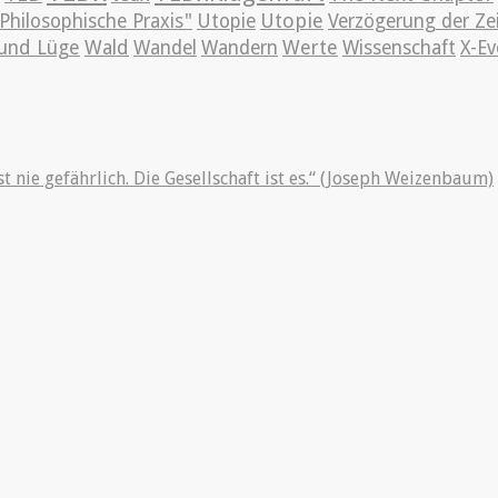
Utopie
Philosophische Praxis"
Utopie
Verzögerung der Ze
und Lüge
Wald
Wandel
Wandern
Werte
Wissenschaft
X-Ev
st nie gefährlich. Die Gesellschaft ist es.“ (Joseph Weizenbaum)