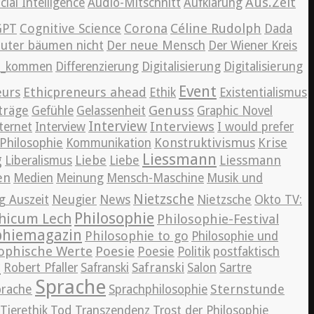
Aus.Zeit
icial Intelligence
Audio-Mitschnitt
Aufklärung
Cognitive Science
Corona
Céline Rudolph
GPT
Dada
auter bäumen nicht
Der neue Mensch
Der Wiener Kreis
en_kommen
Differenzierung
Digitalisierung
Digitalisierung
Event
eurs
Ethicpreneurs ahead
Ethik
Existentialismus
Genuss
träge
Gefühle
Gelassenheit
Graphic Novel
Interview
Interviews
ternet
Interview
I would prefer
Konstruktivismus
Krise
Philosophie
Kommunikation
Liessmann
g
Liebe
Liessmann
Liberalismus
Liebe
en
Medien
Meinung
Mensch-Maschine
Musik und
Nietzsche
News
g Auszeit
Neugier
Nietzsche
Okto TV:
Philosophie
hicum Lech
Philosophie-Festival
phiemagazin
Philosophie to go
Philosophie und
ophische Werte
Poesie
Poesie
Politik
postfaktisch
r
Safranski
Robert Pfaller
Safranski
Salon
Sartre
Sprache
Sternstunde
prache
Sprachphilosophie
Tierethik
Tod
Transzendenz
Trost der Philosophie