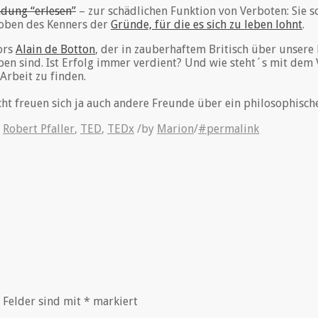
ndung “erlesen”
– zur schädlichen Funktion von Verboten: Sie s
roben des Kenners der
Gründe, für die es sich zu leben lohnt
.
ors
Alain de Botton
, der in zauberhaftem Britisch über unsere
eben sind. Ist Erfolg immer verdient? Und wie steht´s mit dem
rbeit zu finden.
icht freuen sich ja auch andere Freunde über ein philosophi
,
Robert Pfaller
,
TED
,
TEDx
/
by
Marion
/
#permalink
 Felder sind mit
*
markiert