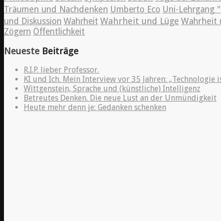
Träumen und Nachdenken
Umberto Eco
Uni-Lehrgang "
Wahrheit und Lüge
und Diskussion
Wahrheit
Wahrheit 
Zögern
Öffentlichkeit
Neueste
Beiträge
R.I.P. lieber Professor.
KI und Ich. Mein Interview vor 35 Jahren: „Technologie i
Wittgenstein, Sprache und (künstliche) Intelligenz
Betreutes Denken. Die neue Lust an der Unmündigkeit
Heute mehr denn je: Gedanken schenken