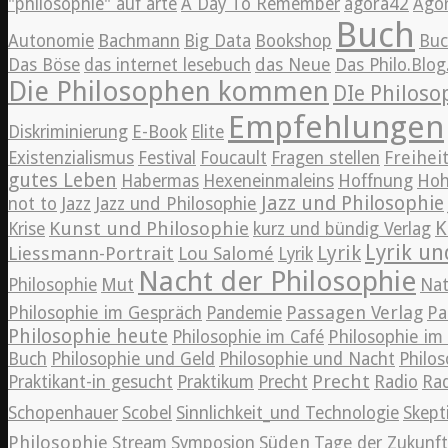
"philosophie" auf arte
A Day To Remember
agora42
Ago
Buch
Autonomie
Bachmann
Big Data
Bookshop
Bu
Das Böse
das internet lesebuch
das Neue
Das Philo.Blo
Die Philosophen kommen
DIe Philos
Empfehlungen
Diskriminierung
E-Book
Elite
Freihei
Existenzialismus
Festival
Foucault
Fragen stellen
gutes Leben
Habermas
Hexeneinmaleins
Hoffnung
Hoh
Jazz und Philosophie
Jazz
not to
Jazz und Philosophie
K
Kunst und Philosophie
Krise
kurz und bündig Verlag
Lyrik un
Lyrik
Liessmann-Portrait
Lou Salomé
Lyrik
Nacht der Philosophie
Philosophie
Mut
Nat
Passagen Verlag
Philosophie im Gespräch
Pandemie
Pa
Philosophie heute
Philosophie im Café
Philosophie i
Buch
Philosophie und Geld
Philosophie und Nacht
Philos
Precht
Praktikant-in gesucht
Praktikum
Precht
Radio
Rad
Schopenhauer
Scobel
Sinnlichkeit_und Technologie
Skept
Philosophie
Süden
Stream
Symposion
Tage der Zukunft