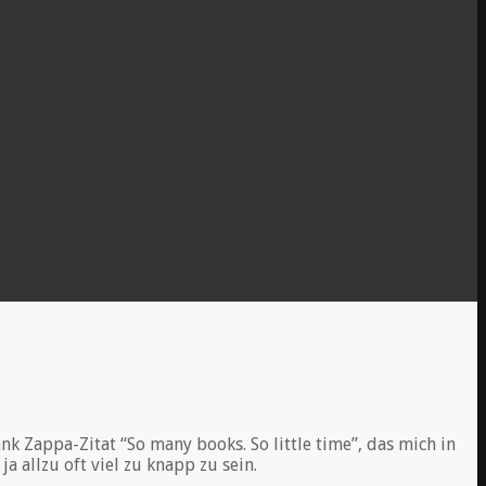
k Zappa-Zitat “So many books. So little time”, das mich in
ja allzu oft viel zu knapp zu sein.