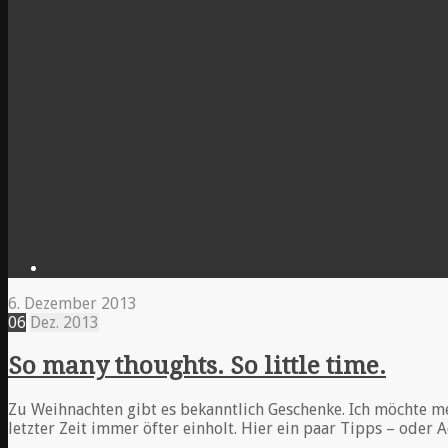
6. Dezember 2013
06
Dez.
2013
So many thoughts. So little time.
Zu Weihnachten gibt es bekanntlich Geschenke. Ich möchte mei
letzter Zeit immer öfter einholt. Hier ein paar Tipps – oder Ad