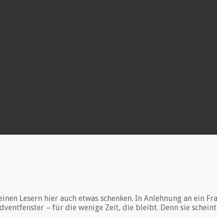
nen Lesern hier auch etwas schenken. In Anlehnung an ein Fran
ventfenster – für die wenige Zeit, die bleibt. Denn sie scheint 