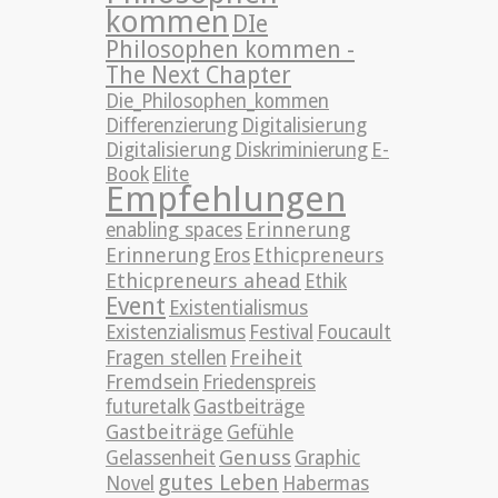
kommen
DIe
Philosophen kommen -
The Next Chapter
Die_Philosophen_kommen
Differenzierung
Digitalisierung
Digitalisierung
Diskriminierung
E-
Book
Elite
Empfehlungen
Erinnerung
enabling spaces
Erinnerung
Ethicpreneurs
Eros
Ethicpreneurs ahead
Ethik
Event
Existentialismus
Existenzialismus
Festival
Foucault
Freiheit
Fragen stellen
Fremdsein
Friedenspreis
futuretalk
Gastbeiträge
Gastbeiträge
Gefühle
Genuss
Gelassenheit
Graphic
gutes Leben
Novel
Habermas