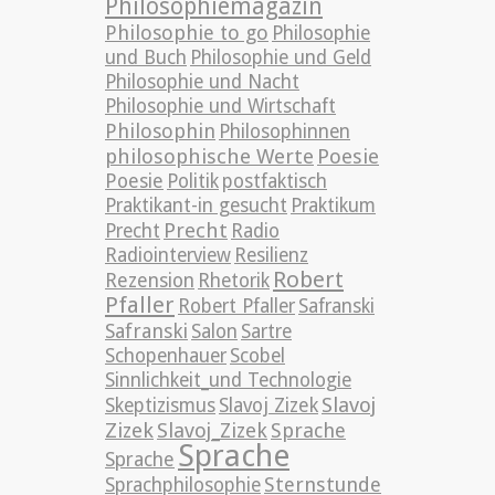
Philosophiemagazin
Philosophie to go
Philosophie
und Buch
Philosophie und Geld
Philosophie und Nacht
Philosophie und Wirtschaft
Philosophin
Philosophinnen
philosophische Werte
Poesie
Poesie
Politik
postfaktisch
Praktikant-in gesucht
Praktikum
Precht
Precht
Radio
Radiointerview
Resilienz
Robert
Rezension
Rhetorik
Pfaller
Robert Pfaller
Safranski
Safranski
Salon
Sartre
Schopenhauer
Scobel
Sinnlichkeit_und Technologie
Slavoj
Skeptizismus
Slavoj Zizek
Zizek
Slavoj_Zizek
Sprache
Sprache
Sprache
Sternstunde
Sprachphilosophie