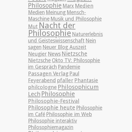
Philosophie
Medien
Marx
Medien
Meinung
Mensch-
Maschine
Musik und Philosophie
Nacht der
Mut
Philosophie
Naturerlebnis
und Geisteswissenschaft
Nein
sagen
Neuer Blog Auszeit
Nietzsche
News
Neugier
Nietzsche
Okto TV: Philosophie
im Gespräch
Pandemie
Passagen Verlag
Paul
pfaller
Phantasie
Feyerabend
Philosophicum
philcologne
Philosophie
Lech
Philosophie-Festival
Philosophie heute
Philosophie
im Café
Philosophie im Web
Philosophie interaktiv
Philosophiemagazin