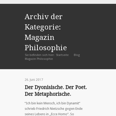
Archiv der
Kategorie:
Magazin
Philosophie
Sie befinden sich hier:
Startseite
Blog
»
»
Magazin Philosophie
26. Juni 2017
Der Dyonisische. Der Poet.
Der Metaphorische.
“Ich bin kein Mensch, ich bin Dynamit“
schrieb Friedrich Nietzsche gegen Ende
seines Lebens in „Ecce Homo“. So