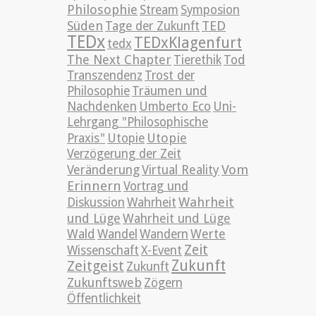
Philosophie
Stream
Symposion
TED
Süden
Tage der Zukunft
TEDx
TEDxKlagenfurt
tedx
The Next Chapter
Tierethik
Tod
Transzendenz
Trost der
Philosophie
Träumen und
Nachdenken
Umberto Eco
Uni-
Lehrgang "Philosophische
Utopie
Praxis"
Utopie
Verzögerung der Zeit
Vom
Veränderung
Virtual Reality
Erinnern
Vortrag und
Wahrheit
Diskussion
Wahrheit
und Lüge
Wahrheit und Lüge
Wald
Wandel
Wandern
Werte
Zeit
Wissenschaft
X-Event
Zeitgeist
Zukunft
Zukunft
Zukunftsweb
Zögern
Öffentlichkeit