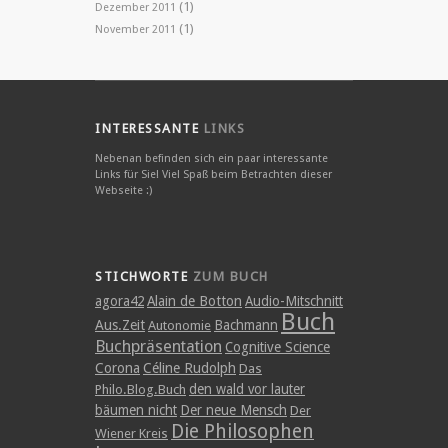
(1)
Dezember 2011
(1)
November 2011
INTERESSANTE
LINKS
Nebenan befinden sich ein paar interessante
Links für Sie! Viel Spaß beim Betrachten dieser
Webseite :)
STICHWORTE
ZUM BUCH
agora42
Alain de Botton
Audio-Mitschnitt
Buch
Aus.Zeit
Bachmann
Autonomie
Buchpräsentation
Cognitive Science
Corona
Céline Rudolph
Das
den wald vor lauter
Philo.Blog.Buch
bäumen nicht
Der neue Mensch
Der
Die Philosophen
Wiener Kreis