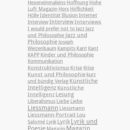
Hexeneinmaleins
Hoffnung
Hohe
Luft Magazin
Horx
Höflichkeit
Hölle
Identität
Illusion
Internet
Interview
Interviews
Interview
Jazz
I would prefer not to
Jazz
Jazz und
und Philosophie
Philosophie
Joseph
Weizenbaum
Kampits
Kant
Kant
KAPP
Kinder und Philosophie
Kommunikation
Konstruktivismus
Krise
Krise
Kunst und Philosophie
kurz
Künstliche
und bündig Verlag
Intelligenz
Künstliche
Lesung
Intelligenz
Liebe
Liberalismus
Liebe
Liessmann
Liessmann
Liessmann-Portrait
Lou
Lyrik und
Lyrik
Salomé
Lyrik
Poesie
Magazin
Magazin