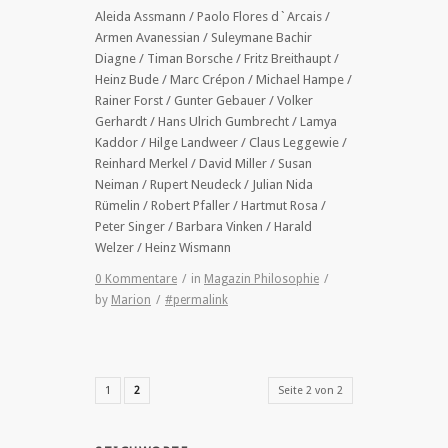
Aleida Assmann / Paolo Flores d`Arcais /
Armen Avanessian / Suleymane Bachir
Diagne / Timan Borsche / Fritz Breithaupt /
Heinz Bude / Marc Crépon / Michael Hampe /
Rainer Forst / Gunter Gebauer / Volker
Gerhardt / Hans Ulrich Gumbrecht / Lamya
Kaddor / Hilge Landweer / Claus Leggewie /
Reinhard Merkel / David Miller / Susan
Neiman / Rupert Neudeck / Julian Nida
Rümelin / Robert Pfaller / Hartmut Rosa /
Peter Singer / Barbara Vinken / Harald
Welzer / Heinz Wismann
0 Kommentare
/
in
Magazin Philosophie
/
by
Marion
/
#permalink
1
2
Seite 2 von 2