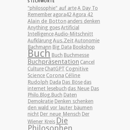
STICHWORTE
"philosophie" auf arte
A Day To
Remember
agora42
Agora 42
Alain de Botton
anders denken
Anything goes
Artificial
Intelligence
Audio-Mitschnitt
Aus.Zeit
Aufklärung
Autonomie
Bachmann
Big Data
Bookshop
Buch
Buch
Buchmesse
Buchpräsentation
Cancel
Cognitive
Culture
ChatGPT
Science
Corona
Céline
Rudolph
Dada
Das Böse
das
internet lesebuch
das Neue
Das
Philo.Blog.Buch
Daten
Demokratie
Denken schenken
den wald vor lauter bäumen
nicht
Der neue Mensch
Der
Die
Wiener Kreis
Philosophen