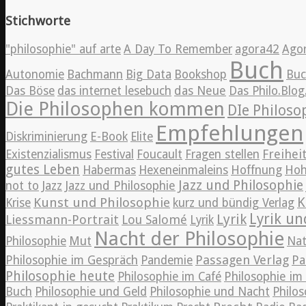
Stichworte
"philosophie" auf arte
A Day To Remember
agora42
Ago
Buch
Autonomie
Bachmann
Big Data
Bookshop
Bu
Das Böse
das internet lesebuch
das Neue
Das Philo.Blo
Die Philosophen kommen
DIe Philos
Empfehlungen
Diskriminierung
E-Book
Elite
Freihei
Existenzialismus
Festival
Foucault
Fragen stellen
gutes Leben
Habermas
Hexeneinmaleins
Hoffnung
Hoh
Jazz und Philosophie
Jazz
not to
Jazz und Philosophie
K
Kunst und Philosophie
Krise
kurz und bündig Verlag
Lyrik un
Lyrik
Liessmann-Portrait
Lou Salomé
Lyrik
Nacht der Philosophie
Philosophie
Mut
Nat
Passagen Verlag
Philosophie im Gespräch
Pandemie
Pa
Philosophie heute
Philosophie im Café
Philosophie i
Buch
Philosophie und Geld
Philosophie und Nacht
Philos