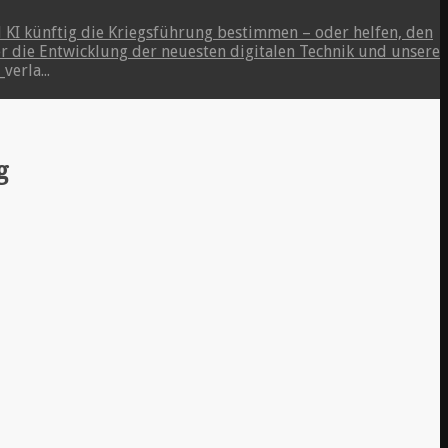
d KI künftig die Kriegsführung bestimmen – oder helfen, den
er die Entwicklung der neuesten digitalen Technik und unsere
erla...
g