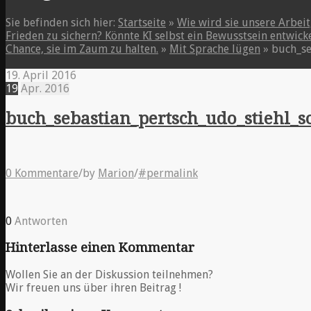
Sie befinden sich hier:
Startseite
»
Wie wird sie unsere Arbei
Frieden zu sichern? Könnte KI selbst ein Bewusstsein entwic
Chance, sie im Zaum zu halten.
»
Mit Sprache lügen
»
buch_se
19. April 2016
19
Apr.
2016
buch_sebastian_pertsch_udo_stiehl_
0 Kommentare
/
by
Marion
/
#permalink
0
Antworten
Hinterlasse einen Kommentar
Wollen Sie an der Diskussion teilnehmen?
Wir freuen uns über ihren Beitrag !