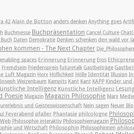
Alain de Botton
ra 42
anders denken
Anything goes
Artif
Buchpräsentation
ch
Buchmesse
Cancel Culture
Chat
g.Buch
Daten
Demokratie
Denken schenken
den wald vor l
ophen kommen - The Next Chapter
Die_Philosoph
Erinnerung
Erinnerung
Ethicpren
enabling spaces
Eros
t
Gastbei
Fremdsein
Friedenspreis
futuretalk
Gastbeiträge
e Luft Magazin
Horx
Höflichkeit
Hölle
Identität
Illusion
In
Joseph Weizenbaum
Kampits
Kant
Kant
KAPP
Kinder und 
ünstliche Intelligenz
Lesun
Künstliche Intelligenz
d Poesie
Magazin Philosophie
Medi
Magazin
Marx
urerlebnis und Geisteswissenschaft
Nein sagen
Neuer Blo
Philosop
pfaller
Phantasie
philcologne
ul Feyerabend
Philoso
m Web
Philosophie interaktiv
Philosophiemagazin
Philosophin
philos
ophie und Wirtschaft
Philosophinnen