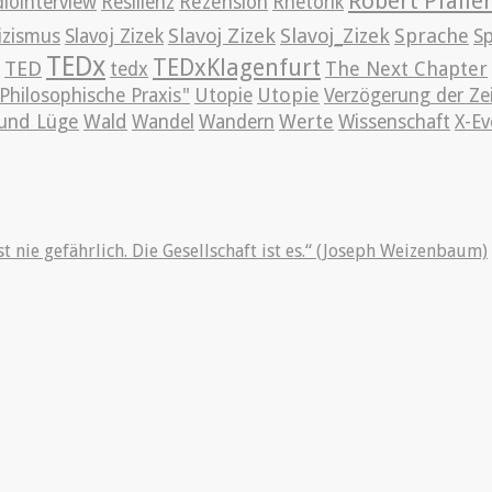
Robert Pfalle
iointerview
Resilienz
Rezension
Rhetorik
Slavoj Zizek
Slavoj_Zizek
Sprache
izismus
Slavoj Zizek
S
TEDx
TEDxKlagenfurt
TED
The Next Chapter
tedx
Utopie
Philosophische Praxis"
Utopie
Verzögerung der Ze
und Lüge
Wald
Wandel
Wandern
Werte
Wissenschaft
X-Ev
st nie gefährlich. Die Gesellschaft ist es.“ (Joseph Weizenbaum)