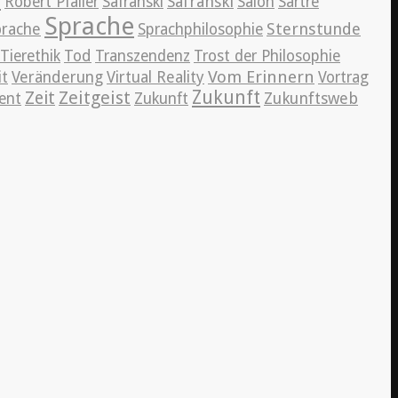
r
Safranski
Robert Pfaller
Safranski
Salon
Sartre
Sprache
Sternstunde
prache
Sprachphilosophie
Tierethik
Tod
Transzendenz
Trost der Philosophie
Vom Erinnern
it
Veränderung
Virtual Reality
Vortrag
Zeitgeist
Zukunft
Zeit
Zukunftsweb
ent
Zukunft