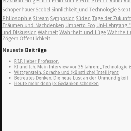
Precht
Praktikant-in gesucht
Praktikum
Precht
Radio
Rad
Schopenhauer
Scobel
Sinnlichkeit_und Technologie
Skept
Philosophie
Süden
Stream
Symposion
Tage der Zukunft
Träumen und Nachdenken
Umberto Eco
Uni-Lehrgang "
Wahrheit und Lüge
und Diskussion
Wahrheit
Wahrheit 
Zögern
Öffentlichkeit
Neueste
Beiträge
R.I.P. lieber Professor.
KI und Ich. Mein Interview vor 35 Jahren: „Technologie i
Wittgenstein, Sprache und (künstliche) Intelligenz
Betreutes Denken. Die neue Lust an der Unmündigkeit
Heute mehr denn je: Gedanken schenken