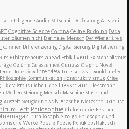
Aus.Zeit
icial Intelligence
Audio-Mitschnitt
Aufklärung
Cognitive Science
Corona
Céline Rudolph
GPT
Dada
auter bäumen nicht
Der neue Mensch
Der Wiener Kreis
en_kommen
Differenzierung
Digitalisierung
Digitalisierung
Event
eurs
Ethicpreneurs ahead
Ethik
Existentialismus
Genuss
träge
Gefühle
Gelassenheit
Graphic Novel
Interview
Interviews
ternet
Interview
I would prefer
Konstruktivismus
Krise
Philosophie
Kommunikation
Liessmann
g
Liebe
Liessmann
Liberalismus
Liebe
en
Medien
Meinung
Mensch-Maschine
Musik und
Nietzsche
News
g Auszeit
Neugier
Nietzsche
Okto TV:
Philosophie
hicum Lech
Philosophie-Festival
phiemagazin
Philosophie to go
Philosophie und
ophische Werte
Poesie
Poesie
Politik
postfaktisch