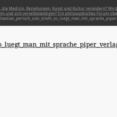
t, die Medizin, Beziehungen, Kunst und Kultur verändern? Wir
keln und sich verselbständigen? Ein philosophisches Forum üb
bastian_pertsch_udo_stiehl_so_luegt_man_mit_sprache_piper_v
so_luegt_man_mit_sprache_piper_verla