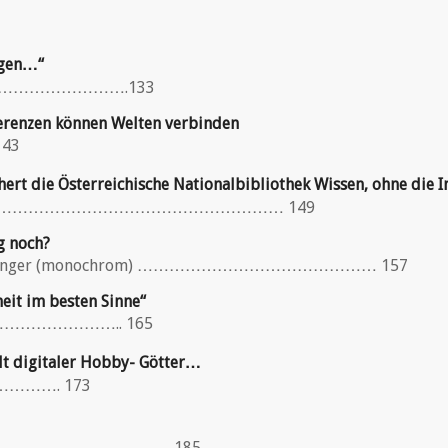
ogen…“
…………………………….133
erenzen können Welten verbinden
43
ert die Österreichische Nationalbibliothek Wissen, ohne die 
………………………………………………………………… 149
g noch?
her Friesinger (monochrom) ……………………………………… 157
eit im besten Sinne“
………………………….. 165
alt digitaler Hobby- Götter…
……………. 173
…………………………………….. 185