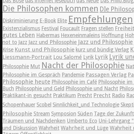
Das Böse
das internet lesebuch
das Neue
Das Philo.Blo
Die Philosophen kommen
DIe Philos
Empfehlungen
Diskriminierung
E-Book
Elite
Freihei
Existenzialismus
Festival
Foucault
Fragen stellen
gutes Leben
Habermas
Hexeneinmaleins
Hoffnung
Hoh
Jazz und Philosophie
Jazz
not to
Jazz und Philosophie
K
Kunst und Philosophie
Krise
kurz und bündig Verlag
Lyrik un
Lyrik
Liessmann-Portrait
Lou Salomé
Lyrik
Nacht der Philosophie
Philosophie
Mut
Nat
Passagen Verlag
Philosophie im Gespräch
Pandemie
Pa
Philosophie heute
Philosophie im Café
Philosophie i
Buch
Philosophie und Geld
Philosophie und Nacht
Philos
Precht
Praktikant-in gesucht
Praktikum
Precht
Radio
Rad
Schopenhauer
Scobel
Sinnlichkeit_und Technologie
Skept
Philosophie
Süden
Stream
Symposion
Tage der Zukunft
Träumen und Nachdenken
Umberto Eco
Uni-Lehrgang "
Wahrheit und Lüge
und Diskussion
Wahrheit
Wahrheit 