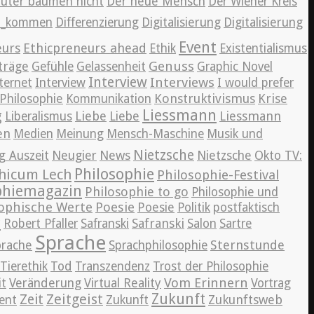
auter bäumen nicht
Der neue Mensch
Der Wiener Kreis
en_kommen
Differenzierung
Digitalisierung
Digitalisierung
Event
eurs
Ethicpreneurs ahead
Ethik
Existentialismus
Genuss
träge
Gefühle
Gelassenheit
Graphic Novel
Interview
Interviews
ternet
Interview
I would prefer
Konstruktivismus
Krise
Philosophie
Kommunikation
Liessmann
g
Liebe
Liessmann
Liberalismus
Liebe
en
Medien
Meinung
Mensch-Maschine
Musik und
Nietzsche
News
g Auszeit
Neugier
Nietzsche
Okto TV:
Philosophie
hicum Lech
Philosophie-Festival
phiemagazin
Philosophie to go
Philosophie und
ophische Werte
Poesie
Poesie
Politik
postfaktisch
r
Safranski
Robert Pfaller
Safranski
Salon
Sartre
Sprache
Sternstunde
prache
Sprachphilosophie
Tierethik
Tod
Transzendenz
Trost der Philosophie
Vom Erinnern
it
Veränderung
Virtual Reality
Vortrag
Zeitgeist
Zukunft
Zeit
Zukunftsweb
ent
Zukunft