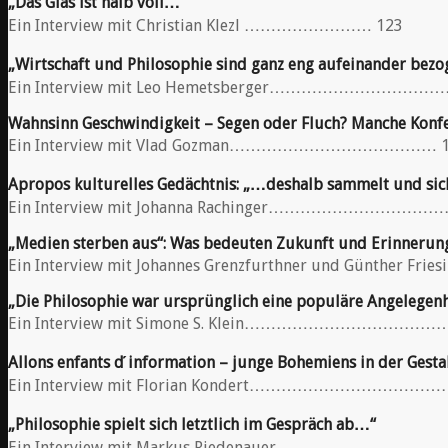
„Das Glas ist halb voll…“
Ein Interview mit Christian Klezl …………………… 123
„Wirtschaft und Philosophie sind ganz eng aufeinander bez
Ein Interview mit Leo Hemetsberger……………………
Wahnsinn Geschwindigkeit – Segen oder Fluch? Manche Konf
Ein Interview mit Vlad Gozman………………………………… 1
Apropos kulturelles Gedächtnis: „…deshalb sammelt und sich
Ein Interview mit Johanna Rachinger…………
„Medien sterben aus“: Was bedeuten Zukunft und Erinnerun
Ein Interview mit Johannes Grenzfurthner und Günt
„Die Philosophie war ursprünglich eine populäre Angelegenh
Ein Interview mit Simone S. Klein…………………………
Allons enfants d ́information – junge Bohemiens in der Gest
Ein Interview mit Florian Kondert……………………………
„Philosophie spielt sich letztlich im Gespräch ab…“
Ein Interview mit Markus Riedenauer…………………