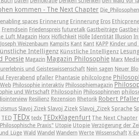
g.Buch
Daten
Demokratie
Denken schenken
den wald vor l
ophen kommen - The Next Chapter
Die_Philosoph
Erinnerung
Erinnerung
Ethicpren
enabling spaces
Eros
t
Gastbei
Fremdsein
Friedenspreis
futuretalk
Gastbeiträge
e Luft Magazin
Horx
Höflichkeit
Hölle
Identität
Illusion
In
Joseph Weizenbaum
Kampits
Kant
Kant
KAPP
Kinder und 
ünstliche Intelligenz
Lesun
Künstliche Intelligenz
d Poesie
Magazin Philosophie
Medi
Magazin
Marx
urerlebnis und Geisteswissenschaft
Nein sagen
Neuer Blo
Philosop
pfaller
Phantasie
philcologne
ul Feyerabend
Philoso
m Web
Philosophie interaktiv
Philosophiemagazin
Philosophin
philos
ophie und Wirtschaft
Philosophinnen
Robert Pfalle
iointerview
Resilienz
Rezension
Rhetorik
Slavoj Zizek
Slavoj_Zizek
Sprache
izismus
Slavoj Zizek
S
TEDx
TEDxKlagenfurt
TED
The Next Chapter
tedx
Utopie
Philosophische Praxis"
Utopie
Verzögerung der Ze
und Lüge
Wald
Wandel
Wandern
Werte
Wissenschaft
X-Ev