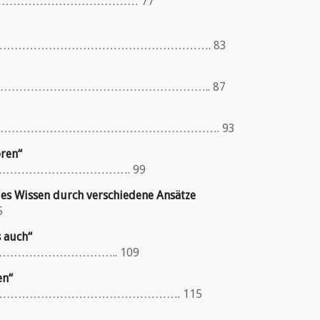
………………………………………… 77
……………………………………………………………………. 83
………………………………………………………………….. 87
…………………………………………………………………. 93
ören“
…………………………………………. 99
ues Wissen durch verschiedene Ansätze
5
s auch“
………………………………….. 109
en“
………………………………………………………. 115