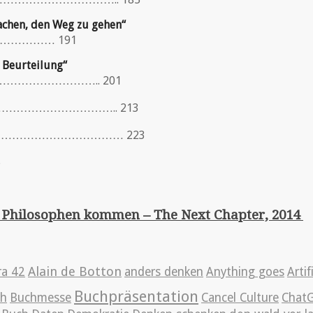
machen, den Weg zu gehen“
………………… 191
n Beurteilung“
………………………………….. 201
……………………….. 213
…………………………… 223
.
ie Philosophen kommen – The Next Chapter, 2014
Alain de Botton
ra 42
anders denken
Anything goes
Artif
Buchpräsentation
ch
Buchmesse
Cancel Culture
Chat