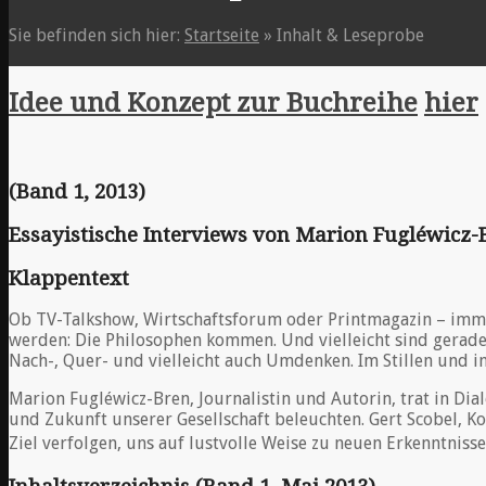
Sie befinden sich hier:
Startseite
»
Inhalt & Leseprobe
Idee und Konzept zur Buchreihe
hier
(Band 1, 2013)
Essayistische Interviews von Marion Fugléwicz-
Klappentext
Ob TV-Talkshow, Wirtschaftsforum oder Printmagazin – imme
werden: Die Philosophen kommen. Und vielleicht sind gerade s
Nach-, Quer- und vielleicht auch Umdenken. Im Stillen und in 
Marion Fugléwicz-Bren, Journalistin und Autorin, trat in Di
und Zukunft unserer Gesellschaft beleuchten. Gert Scobel, Kon
Ziel verfolgen, uns auf lustvolle Weise zu neuen Erkenntnisse